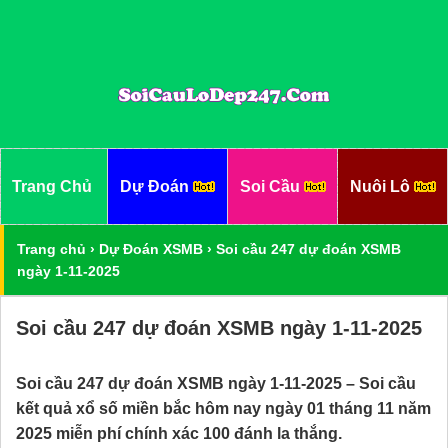
Trang Chủ
Dự Đoán
Soi Cầu
Nuôi Lô
Trang chủ
›
Dự Đoán XSMB
›
Soi cầu 247 dự đoán XSMB
ngày 1-11-2025
Soi cầu 247 dự đoán XSMB ngày 1-11-2025
Soi cầu 247 dự đoán XSMB ngày 1-11-2025 – Soi cầu
kết quả xổ số miền bắc hôm nay ngày 01 tháng 11 năm
2025 miễn phí chính xác 100 đánh la thắng.