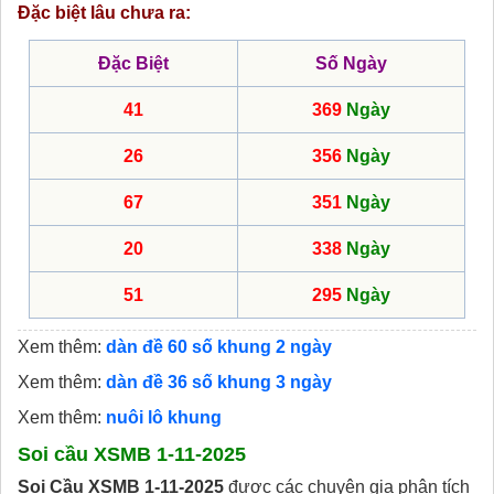
Đặc biệt lâu chưa ra:
Đặc Biệt
Số Ngày
41
369
Ngày
26
356
Ngày
67
351
Ngày
20
338
Ngày
51
295
Ngày
Xem thêm:
dàn đề 60 số khung 2 ngày
Xem thêm:
dàn đề 36 số khung 3 ngày
Xem thêm:
nuôi lô khung
Soi cầu XSMB 1-11-2025
Soi Cầu XSMB 1-11-2025
được các chuyên gia phân tích