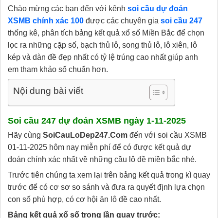
Chào mừng các bạn đến với kênh
soi cầu dự đoán
XSMB chính xác 100
được các chuyên gia
soi cầu 247
thống kê, phân tích bảng kết quả xổ số Miền Bắc để chọn
lọc ra những cặp số, bạch thủ lô, song thủ lô, lô xiên, lô
kép và dàn đề đẹp nhất có tỷ lệ trúng cao nhất giúp anh
em tham khảo số chuẩn hơn.
Nội dung bài viết
Soi cầu 247 dự đoán XSMB ngày 1-11-2025
Hãy cùng
SoiCauLoDep247.Com
đến với soi cầu XSMB
01-11-2025 hôm nay miễn phí để có được kết quả dự
đoán chính xác nhất về những cầu lô đề miền bắc nhé.
Trước tiên chúng ta xem lại trên bảng kết quả trong kì quay
trước để có cơ sơ so sánh và đưa ra quyết định lựa chọn
con số phù hợp, có cơ hội ăn lô đề cao nhất.
Bảng kết quả xổ số trong lần quay trước: