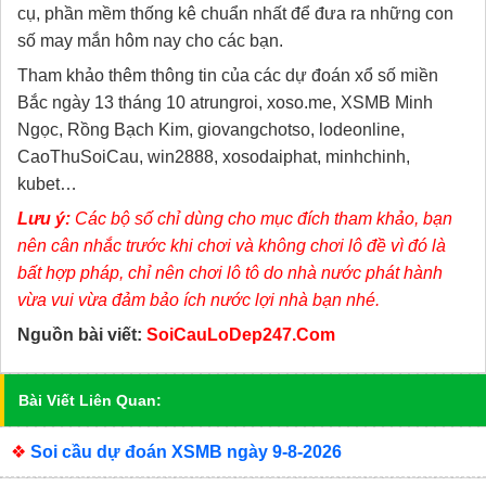
cụ, phần mềm thống kê chuẩn nhất để đưa ra những con
số may mắn hôm nay cho các bạn.
Tham khảo thêm thông tin của các dự đoán xổ số miền
Bắc ngày 13 tháng 10 atrungroi, xoso.me, XSMB Minh
Ngọc, Rồng Bạch Kim, giovangchotso, lodeonline,
CaoThuSoiCau, win2888, xosodaiphat, minhchinh,
kubet…
Lưu ý:
Các bộ số chỉ dùng cho mục đích tham khảo, bạn
nên cân nhắc trước khi chơi và không chơi lô đề vì đó là
bất hợp pháp, chỉ nên chơi lô tô do nhà nước phát hành
vừa vui vừa đảm bảo ích nước lợi nhà bạn nhé.
Nguồn bài viết:
SoiCauLoDep247.Com
Bài Viết Liên Quan:
❖
Soi cầu dự đoán XSMB ngày 9-8-2026