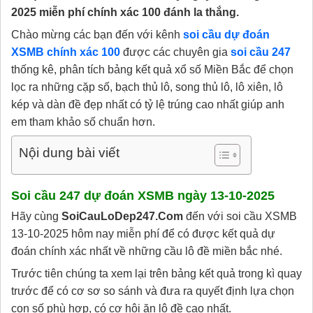
2025 miễn phí chính xác 100 đánh la thắng.
Chào mừng các bạn đến với kênh
soi cầu dự đoán
XSMB chính xác 100
được các chuyên gia
soi cầu 247
thống kê, phân tích bảng kết quả xổ số Miền Bắc để chọn
lọc ra những cặp số, bạch thủ lô, song thủ lô, lô xiên, lô
kép và dàn đề đẹp nhất có tỷ lệ trúng cao nhất giúp anh
em tham khảo số chuẩn hơn.
Nội dung bài viết
Soi cầu 247 dự đoán XSMB ngày 13-10-2025
Hãy cùng
SoiCauLoDep247.Com
đến với soi cầu XSMB
13-10-2025 hôm nay miễn phí để có được kết quả dự
đoán chính xác nhất về những cầu lô đề miền bắc nhé.
Trước tiên chúng ta xem lại trên bảng kết quả trong kì quay
trước để có cơ sơ so sánh và đưa ra quyết định lựa chọn
con số phù hợp, có cơ hội ăn lô đề cao nhất.