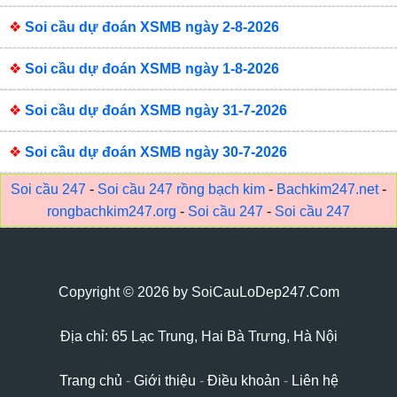
❖
Soi cầu dự đoán XSMB ngày 2-8-2026
❖
Soi cầu dự đoán XSMB ngày 1-8-2026
❖
Soi cầu dự đoán XSMB ngày 31-7-2026
❖
Soi cầu dự đoán XSMB ngày 30-7-2026
Soi cầu 247
-
Soi cầu 247 rồng bạch kim
-
Bachkim247.net
-
rongbachkim247.org
-
Soi cầu 247
-
Soi cầu 247
Copyright © 2026 by SoiCauLoDep247.Com
Địa chỉ: 65 Lạc Trung, Hai Bà Trưng, Hà Nội
Trang chủ
-
Giới thiệu
-
Điều khoản
-
Liên hệ