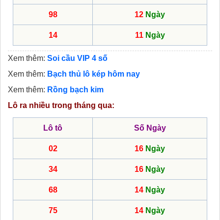
98
12
Ngày
14
11
Ngày
Xem thêm:
Soi cầu VIP 4 số
Xem thêm:
Bạch thủ lô kép hôm nay
Xem thêm:
Rồng bạch kim
Lô ra nhiều trong tháng qua:
Lô tô
Số Ngày
02
16
Ngày
34
16
Ngày
68
14
Ngày
75
14
Ngày