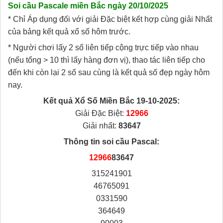
Soi cầu Pascale miền Bắc ngày 20/10/2025
* Chỉ Áp dụng đối với giải Đặc biệt kết hợp cùng giải Nhất
của bảng kết quả xổ số hôm trước.
* Người chơi lấy 2 số liên tiếp cộng trực tiếp vào nhau
(nếu tổng > 10 thì lấy hàng đơn vị), thao tác liên tiếp cho
đến khi còn lại 2 số sau cùng là kết quả số đẹp ngày hôm
nay.
Kết quả Xổ Số Miền Bắc 19-10-2025:
Giải Đặc Biệt:
12966
Giải nhất:
83647
Thông tin soi cầu Pascal:
12966
83647
315241901
46765091
0331590
364649