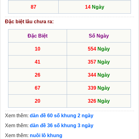
87
14
Ngày
Đặc biệt lâu chưa ra:
Đặc Biệt
Số Ngày
10
554
Ngày
41
357
Ngày
26
344
Ngày
67
339
Ngày
20
326
Ngày
Xem thêm:
dàn đề 60 số khung 2 ngày
Xem thêm:
dàn đề 36 số khung 3 ngày
Xem thêm:
nuôi lô khung