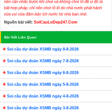
nên cân nhắc trước khi chơi và không chơi lô đề vì đó là
bất hợp pháp, chỉ nên chơi lô tô do nhà nước phát hành
vừa vui vừa đảm bảo ích nước lợi nhà bạn nhé.
Nguồn bài viết:
SoiCauLoDep247.Com
Bài Viết Liên Quan:
❖
Soi cầu dự đoán XSMB ngày 8-8-2026
❖
Soi cầu dự đoán XSMB ngày 7-8-2026
❖
Soi cầu dự đoán XSMB ngày 6-8-2026
❖
Soi cầu dự đoán XSMB ngày 5-8-2026
❖
Soi cầu dự đoán XSMB ngày 4-8-2026
❖
Soi cầu dự đoán XSMB ngày 3-8-2026