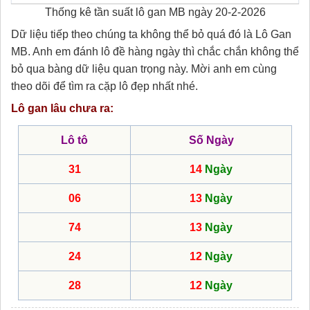
Thống kê tần suất lô gan MB ngày 20-2-2026
Dữ liệu tiếp theo chúng ta không thể bỏ quá đó là Lô Gan
MB. Anh em đánh lô đề hàng ngày thì chắc chắn không thể
bỏ qua bàng dữ liệu quan trọng này. Mời anh em cùng
theo dõi để tìm ra cặp lô đẹp nhất nhé.
Lô gan lâu chưa ra:
Lô tô
Số Ngày
31
14
Ngày
06
13
Ngày
74
13
Ngày
24
12
Ngày
28
12
Ngày