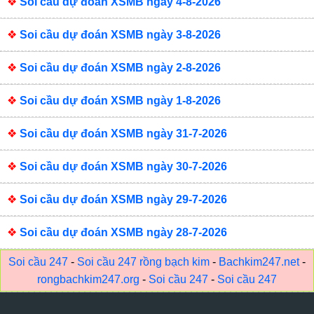
❖
Soi cầu dự đoán XSMB ngày 4-8-2026
❖
Soi cầu dự đoán XSMB ngày 3-8-2026
❖
Soi cầu dự đoán XSMB ngày 2-8-2026
❖
Soi cầu dự đoán XSMB ngày 1-8-2026
❖
Soi cầu dự đoán XSMB ngày 31-7-2026
❖
Soi cầu dự đoán XSMB ngày 30-7-2026
❖
Soi cầu dự đoán XSMB ngày 29-7-2026
❖
Soi cầu dự đoán XSMB ngày 28-7-2026
Soi cầu 247
-
Soi cầu 247 rồng bạch kim
-
Bachkim247.net
-
rongbachkim247.org
-
Soi cầu 247
-
Soi cầu 247