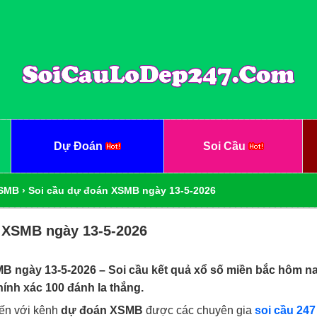
Dự Đoán
Soi Cầu
XSMB
›
Soi cầu dự đoán XSMB ngày 13-5-2026
 XSMB ngày 13-5-2026
B ngày 13-5-2026 – Soi cầu kết quả xổ số miền bắc hôm na
ính xác 100 đánh la thắng.
ến với kênh
dự đoán XSMB
được các chuyên gia
soi cầu 247