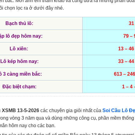
ền bắc. Mời anh em tham khảo và cùng đưa ra những phán đoán
ôi chọn lọc ra ở dưới đây nhé.
Bạch thủ lô:
31
ặp lô đẹp hôm nay:
79 – 
Lô xiên:
13 – 46
Lô kép hôm nay:
33 – 44
ô 3 càng miền bắc
:
613 – 246
Đặc biệt chạm:
1 – 4 
u XSMB 13-5-2026
các chuyên gia giỏi nhất của
Soi Cầu Lô Đ
 trong vòng 3 năm qua và dùng những công cụ, phần mềm thống
mắn hôm nay cho các bạn.