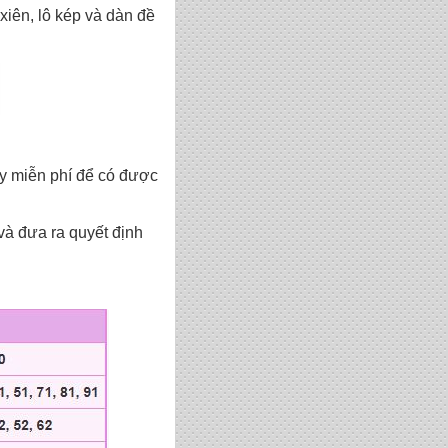
xiên, lô kép và dàn đề
y miễn phí để có được
và đưa ra quyết định