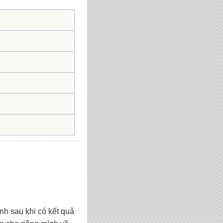
nh sau khi có kết quả