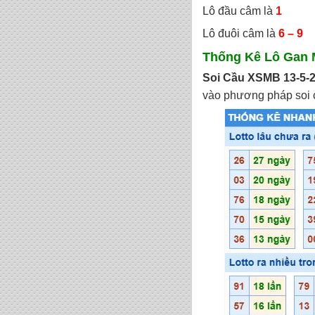
Lô đầu câm là
1
Lô đuôi câm là
6 – 9
Thống Kê Lô Gan 
Soi Cầu XSMB 13-5-
vào phương pháp soi c