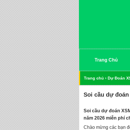
Trang Chủ
Trang chủ
›
Dự Đoán 
Soi cầu dự đoán
Soi cầu dự đoán XSM
năm 2026 miễn phí ch
Chào mừng các bạn đ