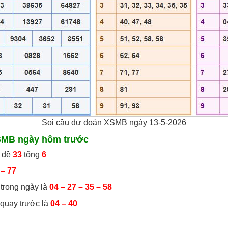
Soi cầu dự đoán XSMB ngày 13-5-2026
XSMB ngày hôm trước
đề
33
tổng
6
 – 77
 trong ngày là
04 – 27 – 35 – 58
 quay trước là
04 – 40