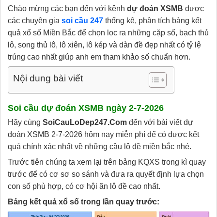
Chào mừng các bạn đến với kênh
dự đoán XSMB
được
các chuyên gia
soi cầu 247
thống kê, phân tích bảng kết
quả xổ số Miền Bắc để chọn lọc ra những cặp số, bạch thủ
lô, song thủ lô, lô xiên, lô kép và dàn đề đẹp nhất có tỷ lệ
trúng cao nhất giúp anh em tham khảo số chuẩn hơn.
Nội dung bài viết
Soi cầu dự đoán XSMB ngày 2-7-2026
Hãy cùng
SoiCauLoDep247.Com
đến với bài viết dự
đoán XSMB 2-7-2026 hôm nay miễn phí để có được kết
quả chính xác nhất về những cầu lô đề miền bắc nhé.
Trước tiên chúng ta xem lại trên bảng KQXS trong kì quay
trước để có cơ sơ so sánh và đưa ra quyết định lựa chọn
con số phù hợp, có cơ hội ăn lô đề cao nhất.
Bảng kết quả xổ số trong lần quay trước: