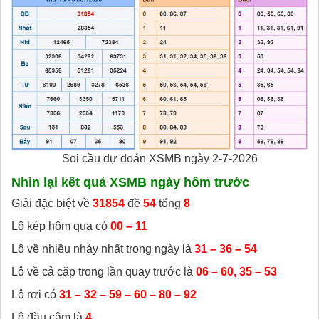
Soi cầu dự đoán XSMB ngày 2-7-2026
Nhìn lại kết quả XSMB ngày hôm trước
Giải đặc biệt về
31854
đề
54
tổng
8
Lô kép hôm qua có
00 – 11
Lô về nhiều nháy nhất trong ngày là
31 – 36 – 54
Lô về cả cặp trong lần quay trước là
06 – 60, 35 – 53
Lô rơi có
31 – 32 – 59 – 60 – 80 – 92
Lô đầu câm là
4