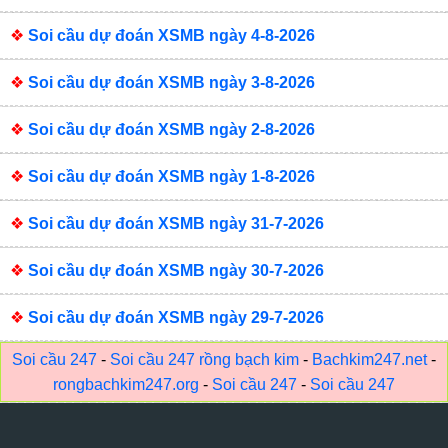
❖
Soi cầu dự đoán XSMB ngày 4-8-2026
❖
Soi cầu dự đoán XSMB ngày 3-8-2026
❖
Soi cầu dự đoán XSMB ngày 2-8-2026
❖
Soi cầu dự đoán XSMB ngày 1-8-2026
❖
Soi cầu dự đoán XSMB ngày 31-7-2026
❖
Soi cầu dự đoán XSMB ngày 30-7-2026
❖
Soi cầu dự đoán XSMB ngày 29-7-2026
Soi cầu 247
-
Soi cầu 247 rồng bạch kim
-
Bachkim247.net
-
rongbachkim247.org
-
Soi cầu 247
-
Soi cầu 247