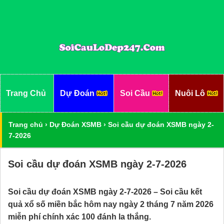
Trang Chủ
Dự Đoán
Soi Cầu
Nuôi Lô
Trang chủ
›
Dự Đoán XSMB
›
Soi cầu dự đoán XSMB ngày 2-
7-2026
Soi cầu dự đoán XSMB ngày 2-7-2026
Soi cầu dự đoán XSMB ngày 2-7-2026 – Soi cầu kết
quả xổ số miền bắc hôm nay ngày 2 tháng 7 năm 2026
miễn phí chính xác 100 đánh la thắng.