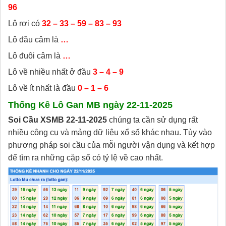
96
Lô rơi có
32 – 33 – 59 – 83 – 93
Lô đầu câm là
…
Lô đuôi câm là
…
Lô về nhiều nhất ở đầu
3 – 4 – 9
Lô về ít nhất là đầu
0 – 1 – 6
Thống Kê Lô Gan MB ngày 22-11-2025
Soi Cầu XSMB 22-11-2025
chúng ta cần sử dụng rất
nhiều công cụ và mảng dữ liệu xổ số khác nhau. Tùy vào
phương pháp soi cầu của mỗi người vận dụng và kết hợp
để tìm ra những cặp số có tỷ lệ về cao nhất.