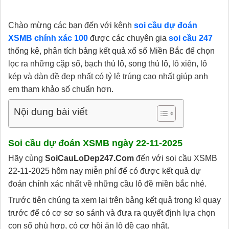
Chào mừng các bạn đến với kênh
soi cầu dự đoán
XSMB chính xác 100
được các chuyên gia
soi cầu 247
thống kê, phân tích bảng kết quả xổ số Miền Bắc để chọn
lọc ra những cặp số, bạch thủ lô, song thủ lô, lô xiên, lô
kép và dàn đề đẹp nhất có tỷ lệ trúng cao nhất giúp anh
em tham khảo số chuẩn hơn.
Nội dung bài viết
Soi cầu dự đoán XSMB ngày 22-11-2025
Hãy cùng
SoiCauLoDep247.Com
đến với soi cầu XSMB
22-11-2025 hôm nay miễn phí để có được kết quả dự
đoán chính xác nhất về những cầu lô đề miền bắc nhé.
Trước tiên chúng ta xem lại trên bảng kết quả trong kì quay
trước để có cơ sơ so sánh và đưa ra quyết định lựa chọn
con số phù hợp, có cơ hội ăn lô đề cao nhất.