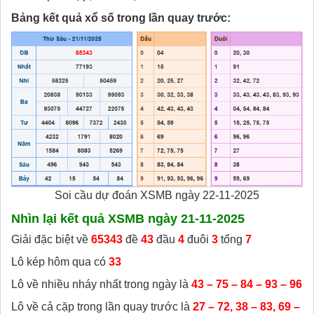
Bảng kết quả xổ số trong lần quay trước:
Soi cầu dự đoán XSMB ngày 22-11-2025
Nhìn lại kết quả XSMB ngày 21-11-2025
Giải đặc biệt về
65343
đề
43
đầu
4
đuôi
3
tổng
7
Lô kép hôm qua có
33
Lô về nhiều nháy nhất trong ngày là
43 – 75 – 84 – 93 – 96
Lô về cả cặp trong lần quay trước là
27 – 72, 38 – 83, 69 –