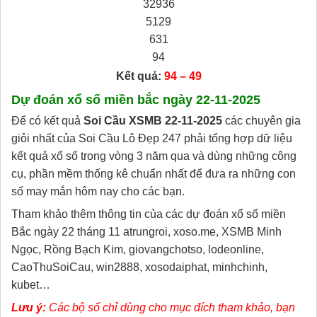
32936
5129
631
94
Kết quả:
94 – 49
Dự đoán xổ số miền bắc ngày 22-11-2025
Để có kết quả
Soi Cầu XSMB 22-11-2025
các chuyên gia
giỏi nhất của Soi Cầu Lô Đẹp 247 phải tổng hợp dữ liệu
kết quả xổ số trong vòng 3 năm qua và dùng những công
cụ, phần mềm thống kê chuẩn nhất để đưa ra những con
số may mắn hôm nay cho các bạn.
Tham khảo thêm thông tin của các dự đoán xổ số miền
Bắc ngày 22 tháng 11 atrungroi, xoso.me, XSMB Minh
Ngọc, Rồng Bạch Kim, giovangchotso, lodeonline,
CaoThuSoiCau, win2888, xosodaiphat, minhchinh,
kubet…
Lưu ý:
Các bộ số chỉ dùng cho mục đích tham khảo, bạn