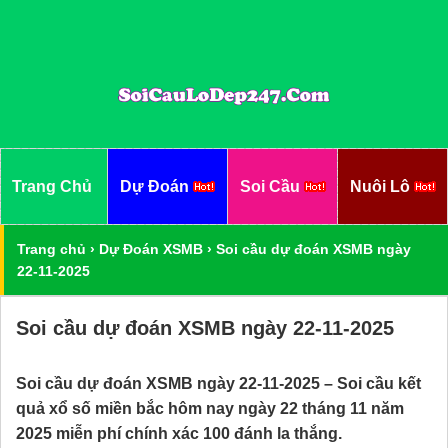
Trang Chủ
Dự Đoán
Soi Cầu
Nuôi Lô
Trang chủ
›
Dự Đoán XSMB
›
Soi cầu dự đoán XSMB ngày
22-11-2025
Soi cầu dự đoán XSMB ngày 22-11-2025
Soi cầu dự đoán XSMB ngày 22-11-2025 – Soi cầu kết
quả xổ số miền bắc hôm nay ngày 22 tháng 11 năm
2025 miễn phí chính xác 100 đánh la thắng.