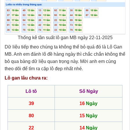
Thống kê tần suất lô gan MB ngày 22-11-2025
Dữ liệu tiếp theo chúng ta không thể bỏ quá đó là Lô Gan
MB. Anh em đánh lô đề hàng ngày thì chắc chắn không thể
bỏ qua bàng dữ liệu quan trọng này. Mời anh em cùng
theo dõi để tìm ra cặp lô đẹp nhất nhé.
Lô gan lâu chưa ra:
Lô tô
Số Ngày
39
16
Ngày
80
15
Ngày
22
14
Ngày