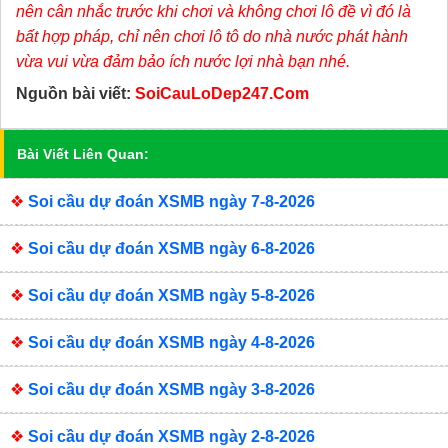
nên cân nhắc trước khi chơi và không chơi lô đề vì đó là
bất hợp pháp, chỉ nên chơi lô tô do nhà nước phát hành
vừa vui vừa đảm bảo ích nước lợi nhà bạn nhé.
Nguồn bài viết:
SoiCauLoDep247.Com
Bài Viết Liên Quan:
❖
Soi cầu dự đoán XSMB ngày 7-8-2026
❖
Soi cầu dự đoán XSMB ngày 6-8-2026
❖
Soi cầu dự đoán XSMB ngày 5-8-2026
❖
Soi cầu dự đoán XSMB ngày 4-8-2026
❖
Soi cầu dự đoán XSMB ngày 3-8-2026
❖
Soi cầu dự đoán XSMB ngày 2-8-2026