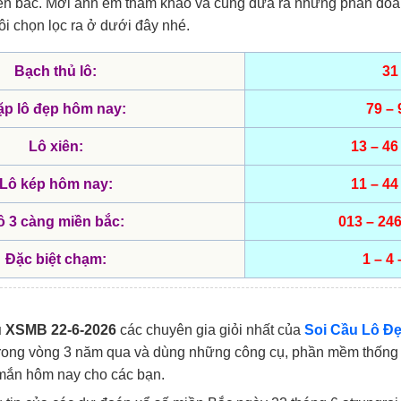
ền bắc. Mời anh em tham khảo và cùng đưa ra những phán đoán
ôi chọn lọc ra ở dưới đây nhé.
Bạch thủ lô:
31
ặp lô đẹp hôm nay:
79 – 
Lô xiên:
13 – 46
Lô kép hôm nay:
11 – 44
ô 3 càng miền bắc
:
013 – 246
Đặc biệt chạm:
1 – 4 
u XSMB 22-6-2026
các chuyên gia giỏi nhất của
Soi Cầu Lô Đ
 trong vòng 3 năm qua và dùng những công cụ, phần mềm thống
mắn hôm nay cho các bạn.