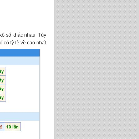
 xổ số khác nhau. Tùy
có tỷ lệ về cao nhất.