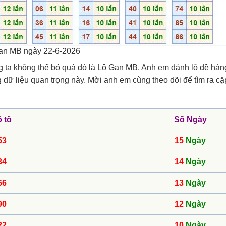
gan MB ngày 22-6-2026
ng ta không thể bỏ quá đó là Lô Gan MB. Anh em đánh lô đề hàn
dữ liệu quan trọng này. Mời anh em cùng theo dõi để tìm ra cặ
 tô
Số Ngày
53
15
Ngày
34
14
Ngày
66
13
Ngày
90
12
Ngày
22
10
Ngày