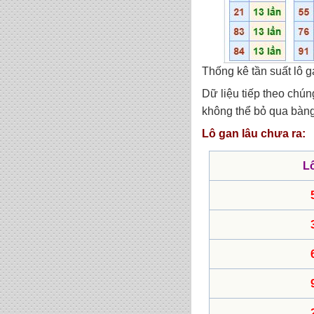
Thống kê tần suất lô 
Dữ liệu tiếp theo chú
không thể bỏ qua bàng 
Lô gan lâu chưa ra:
Lô