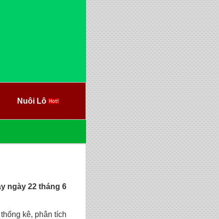
Nuôi Lô
y ngày 22 tháng 6
thống kê, phân tích