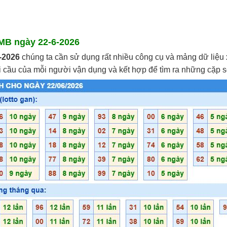
MB ngày 22-6-2026
-2026
chúng ta cần sử dụng rất nhiều công cụ và mảng dữ liệu
cầu của mỗi người vận dụng và kết hợp để tìm ra những cặp số 