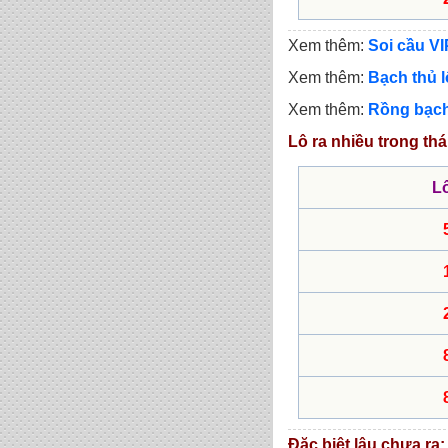
Xem thêm:
Soi cầu VI
Xem thêm:
Bạch thủ 
Xem thêm:
Rồng bạch
Lô ra nhiều trong th
Lô
Đặc biệt lâu chưa ra: