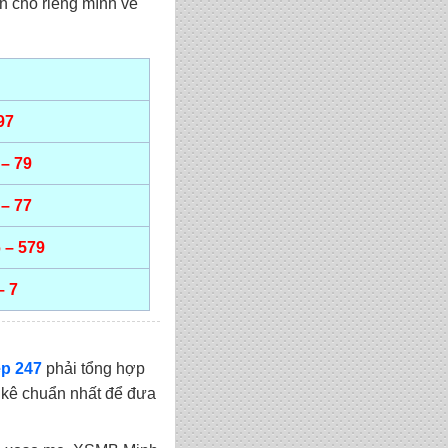
 cho riêng mình về
97
 – 79
 – 77
 – 579
– 7
ẹp 247
phải tổng hợp
 kê chuẩn nhất để đưa