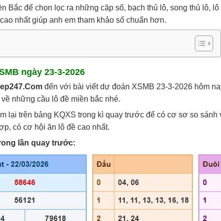
n Bắc để chọn lọc ra những cặp số, bạch thủ lô, song thủ lô, lô 
ng cao nhất giúp anh em tham khảo số chuẩn hơn.
XSMB ngày 23-3-2026
ep247.Com
đến với bài viết dự đoán XSMB 23-3-2026 hôm na
t về những cầu lô đề miền bắc nhé.
em lại trên bảng KQXS trong kì quay trước để có cơ sơ so sánh 
p, có cơ hội ăn lô đề cao nhất.
rong lần quay trước: