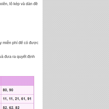
xiên, lô kép và dàn đề
y miễn phí để có được
và đưa ra quyết định