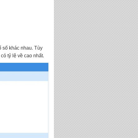
ổ số khác nhau. Tùy
ó tỷ lệ về cao nhất.