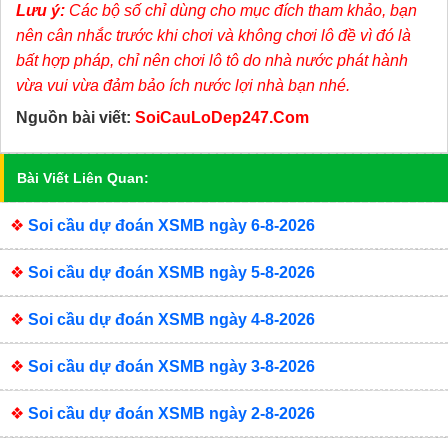
Lưu ý:
Các bộ số chỉ dùng cho mục đích tham khảo, bạn
nên cân nhắc trước khi chơi và không chơi lô đề vì đó là
bất hợp pháp, chỉ nên chơi lô tô do nhà nước phát hành
vừa vui vừa đảm bảo ích nước lợi nhà bạn nhé.
Nguồn bài viết:
SoiCauLoDep247.Com
Bài Viết Liên Quan:
❖
Soi cầu dự đoán XSMB ngày 6-8-2026
❖
Soi cầu dự đoán XSMB ngày 5-8-2026
❖
Soi cầu dự đoán XSMB ngày 4-8-2026
❖
Soi cầu dự đoán XSMB ngày 3-8-2026
❖
Soi cầu dự đoán XSMB ngày 2-8-2026