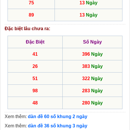
75
13
Ngày
89
13
Ngày
Đặc biệt lâu chưa ra:
Đặc Biệt
Số Ngày
41
396
Ngày
26
383
Ngày
51
322
Ngày
98
283
Ngày
48
280
Ngày
Xem thêm:
dàn đề 60 số khung 2 ngày
Xem thêm:
dàn đề 36 số khung 3 ngày