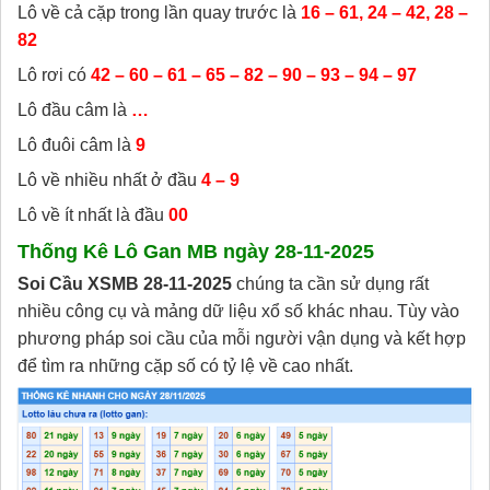
Lô về cả cặp trong lần quay trước là
16 – 61, 24 – 42, 28 –
82
Lô rơi có
42 – 60 – 61 – 65 – 82 – 90 – 93 – 94 – 97
Lô đầu câm là
…
Lô đuôi câm là
9
Lô về nhiều nhất ở đầu
4 – 9
Lô về ít nhất là đầu
00
Thống Kê Lô Gan MB ngày 28-11-2025
Soi Cầu XSMB 28-11-2025
chúng ta cần sử dụng rất
nhiều công cụ và mảng dữ liệu xổ số khác nhau. Tùy vào
phương pháp soi cầu của mỗi người vận dụng và kết hợp
để tìm ra những cặp số có tỷ lệ về cao nhất.