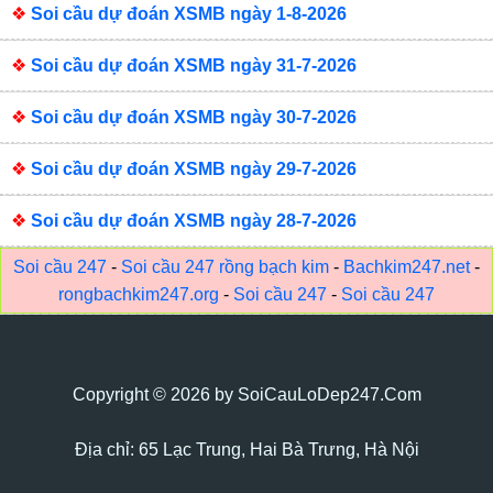
❖
Soi cầu dự đoán XSMB ngày 1-8-2026
❖
Soi cầu dự đoán XSMB ngày 31-7-2026
❖
Soi cầu dự đoán XSMB ngày 30-7-2026
❖
Soi cầu dự đoán XSMB ngày 29-7-2026
❖
Soi cầu dự đoán XSMB ngày 28-7-2026
Soi cầu 247
-
Soi cầu 247 rồng bạch kim
-
Bachkim247.net
-
rongbachkim247.org
-
Soi cầu 247
-
Soi cầu 247
Copyright © 2026 by SoiCauLoDep247.Com
Địa chỉ: 65 Lạc Trung, Hai Bà Trưng, Hà Nội