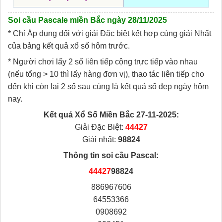
Soi cầu Pascale miền Bắc ngày 28/11/2025
* Chỉ Áp dụng đối với giải Đặc biệt kết hợp cùng giải Nhất
của bảng kết quả xổ số hôm trước.
* Người chơi lấy 2 số liên tiếp cộng trực tiếp vào nhau
(nếu tổng > 10 thì lấy hàng đơn vị), thao tác liên tiếp cho
đến khi còn lại 2 số sau cùng là kết quả số đẹp ngày hôm
nay.
Kết quả Xổ Số Miền Bắc 27-11-2025:
Giải Đặc Biệt:
44427
Giải nhất:
98824
Thông tin soi cầu Pascal:
44427
98824
886967606
64553366
0908692