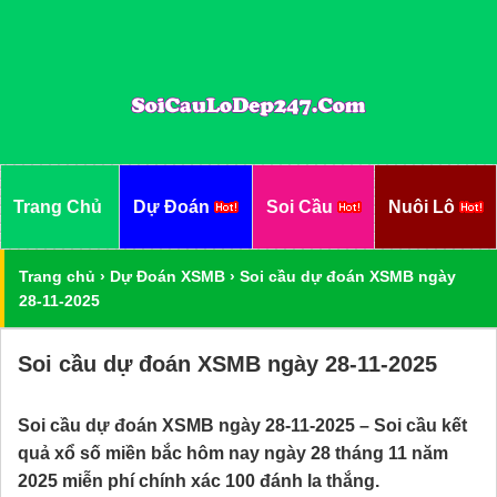
Trang Chủ
Dự Đoán
Soi Cầu
Nuôi Lô
Trang chủ
›
Dự Đoán XSMB
›
Soi cầu dự đoán XSMB ngày
28-11-2025
Soi cầu dự đoán XSMB ngày 28-11-2025
Soi cầu dự đoán XSMB ngày 28-11-2025 – Soi cầu kết
quả xổ số miền bắc hôm nay ngày 28 tháng 11 năm
2025 miễn phí chính xác 100 đánh la thắng.