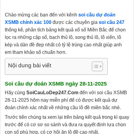
Chào mừng các bạn đến với kênh
soi cầu dự đoán
XSMB chính xác 100
được các chuyên gia
soi cầu 247
thống kê, phân tích bảng kết quả xổ số Miền Bắc để chọn
lọc ra những cặp số, bạch thủ lô, song thủ lô, lô xiên, lô
kép và dàn đề đẹp nhất có tỷ lệ trúng cao nhất giúp anh
em tham khảo số chuẩn hơn.
Nội dung bài viết
Soi cầu dự đoán XSMB ngày 28-11-2025
Hãy cùng
SoiCauLoDep247.Com
đến với soi cầu XSMB
28-11-2025 hôm nay miễn phí để có được kết quả dự
đoán chính xác nhất về những cầu lô đề miền bắc nhé.
Trước tiên chúng ta xem lại trên bảng kết quả trong kì quay
trước để có cơ sơ so sánh và đưa ra quyết định lựa chọn
con số phù hợp, có cơ hội ăn lô đề cao nhất.