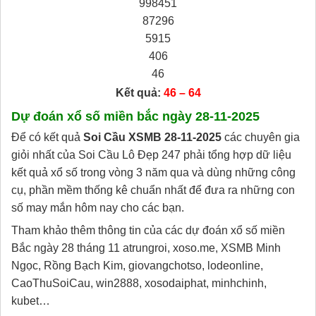
998451
87296
5915
406
46
Kết quả:
46 – 64
Dự đoán xổ số miền bắc ngày 28-11-2025
Để có kết quả
Soi Cầu XSMB 28-11-2025
các chuyên gia
giỏi nhất của Soi Cầu Lô Đẹp 247 phải tổng hợp dữ liệu
kết quả xổ số trong vòng 3 năm qua và dùng những công
cụ, phần mềm thống kê chuẩn nhất để đưa ra những con
số may mắn hôm nay cho các bạn.
Tham khảo thêm thông tin của các dự đoán xổ số miền
Bắc ngày 28 tháng 11 atrungroi, xoso.me, XSMB Minh
Ngọc, Rồng Bạch Kim, giovangchotso, lodeonline,
CaoThuSoiCau, win2888, xosodaiphat, minhchinh,
kubet…