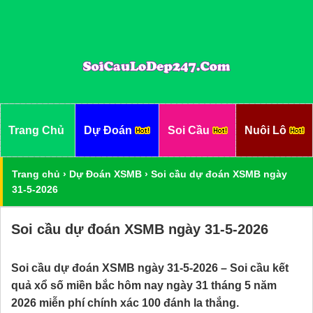
Trang Chủ
Dự Đoán
Soi Cầu
Nuôi Lô
Trang chủ
›
Dự Đoán XSMB
›
Soi cầu dự đoán XSMB ngày
31-5-2026
Soi cầu dự đoán XSMB ngày 31-5-2026
Soi cầu dự đoán XSMB ngày 31-5-2026 – Soi cầu kết
quả xổ số miền bắc hôm nay ngày 31 tháng 5 năm
2026 miễn phí chính xác 100 đánh la thắng.