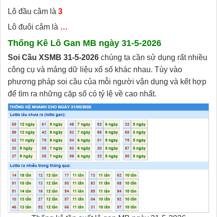
Lô đầu câm là
3
Lô đuôi câm là
…
Thống Kê Lô Gan MB ngày 31-5-2026
Soi Cầu XSMB 31-5-2026
chúng ta cần sử dụng rất nhiều
công cụ và mảng dữ liệu xổ số khác nhau. Tùy vào
phương pháp soi cầu của mỗi người vận dụng và kết hợp
để tìm ra những cặp số có tỷ lệ về cao nhất.