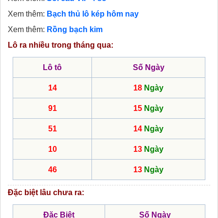
Xem thêm:
Bạch thủ lô kép hôm nay
Xem thêm:
Rồng bạch kim
Lô ra nhiều trong tháng qua:
Lô tô
Số Ngày
14
18
Ngày
91
15
Ngày
51
14
Ngày
10
13
Ngày
46
13
Ngày
Đặc biệt lâu chưa ra:
Đặc Biệt
Số Ngày