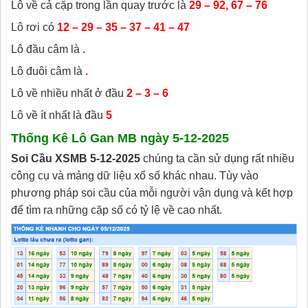
Lô về cả cặp trong lần quay trước là
29 – 92, 67 – 76
Lô rơi có
12 – 29 – 35 – 37 – 41 – 47
Lô đầu câm là
.
Lô đuôi câm là
.
Lô về nhiều nhất ở đầu
2 – 3 – 6
Lô về ít nhất là đầu
5
Thống Kê Lô Gan MB ngày 5-12-2025
Soi Cầu XSMB 5-12-2025
chúng ta cần sử dụng rất nhiều
công cụ và mảng dữ liệu xổ số khác nhau. Tùy vào
phương pháp soi cầu của mỗi người vận dụng và kết hợp
để tìm ra những cặp số có tỷ lệ về cao nhất.