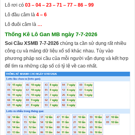
Lô rơi có
03 – 04 – 23 – 71 – 77 – 86 – 99
Lô đầu câm là
4 – 6
Lô đuôi câm là
…
Thống Kê Lô Gan MB ngày 7-7-2026
Soi Cầu XSMB 7-7-2026
chúng ta cần sử dụng rất nhiều
công cụ và mảng dữ liệu xổ số khác nhau. Tùy vào
phương pháp soi cầu của mỗi người vận dụng và kết hợp
để tìm ra những cặp số có tỷ lệ về cao nhất.