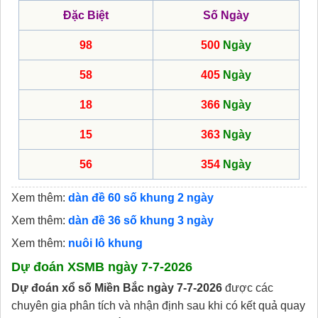
Đặc Biệt
Số Ngày
98
500
Ngày
58
405
Ngày
18
366
Ngày
15
363
Ngày
56
354
Ngày
Xem thêm:
dàn đề 60 số khung 2 ngày
Xem thêm:
dàn đề 36 số khung 3 ngày
Xem thêm:
nuôi lô khung
Dự đoán XSMB ngày 7-7-2026
Dự đoán xổ số Miền Bắc ngày 7-7-2026
được các
chuyên gia phân tích và nhận định sau khi có kết quả quay