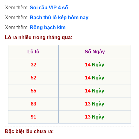
Xem thêm:
Soi cầu VIP 4 số
Xem thêm:
Bạch thủ lô kép hôm nay
Xem thêm:
Rồng bạch kim
Lô ra nhiều trong tháng qua:
Lô tô
Số Ngày
32
14
Ngày
52
14
Ngày
55
14
Ngày
83
13
Ngày
91
13
Ngày
Đặc biệt lâu chưa ra: