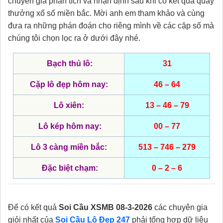
chuyên gia phân tích và nhận định sau khi có kết quả quay
thưởng xổ số miền bắc. Mời anh em tham khảo và cùng
đưa ra những phán đoán cho riêng mình về các cặp số mà
chúng tôi chọn lọc ra ở dưới đây nhé.
Bạch thủ lô:
31
Cặp lô đẹp hôm nay:
46 – 64
Lô xiên:
13 – 46 – 79
Lô kép hôm nay:
00 – 77
Lô 3 càng miền bắc
:
513 – 746 – 279
Đặc biệt chạm:
0 – 2 – 6
Để có kết quả
Soi Cầu XSMB 08-3-2026
các chuyên gia
giỏi nhất của
Soi Cầu Lô Đẹp 247
phải tổng hợp dữ liệu