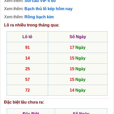
Xem thêm:
Soi cầu VIP 4 số
Xem thêm:
Bạch thủ lô kép hôm nay
Xem thêm:
Rồng bạch kim
Lô ra nhiều trong tháng qua:
Lô tô
Số Ngày
91
17
Ngày
14
15
Ngày
25
15
Ngày
57
15
Ngày
72
14
Ngày
Đặc biệt lâu chưa ra:
Đặc Biệt
Số Ngày