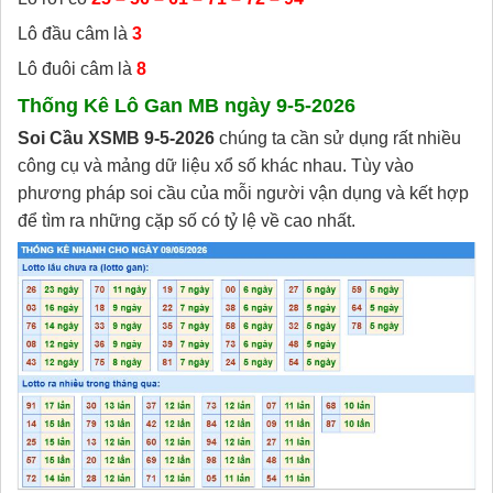
Lô đầu câm là
3
Lô đuôi câm là
8
Thống Kê Lô Gan MB ngày 9-5-2026
Soi Cầu XSMB 9-5-2026
chúng ta cần sử dụng rất nhiều
công cụ và mảng dữ liệu xổ số khác nhau. Tùy vào
phương pháp soi cầu của mỗi người vận dụng và kết hợp
để tìm ra những cặp số có tỷ lệ về cao nhất.