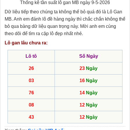
Thống kê tần suất lô gan MB ngày 9-5-2026
Dữ liệu tiếp theo chúng ta không thể bỏ quá đó là Lô Gan
MB. Anh em đánh lô đề hàng ngày thì chắc chắn không thể
bỏ qua bàng dữ liệu quan trọng này. Mời anh em cùng
theo dõi để tìm ra cặp lô đẹp nhất nhé.
Lô gan lâu chưa ra:
Lô tô
Số Ngày
26
23
Ngày
03
16
Ngày
76
14
Ngày
08
12
Ngày
43
12
Ngày