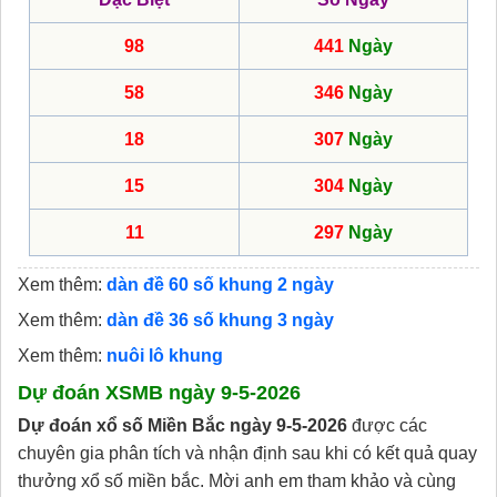
98
441
Ngày
58
346
Ngày
18
307
Ngày
15
304
Ngày
11
297
Ngày
Xem thêm:
dàn đề 60 số khung 2 ngày
Xem thêm:
dàn đề 36 số khung 3 ngày
Xem thêm:
nuôi lô khung
Dự đoán XSMB ngày 9-5-2026
Dự đoán xổ số Miền Bắc ngày 9-5-2026
được các
chuyên gia phân tích và nhận định sau khi có kết quả quay
thưởng xổ số miền bắc. Mời anh em tham khảo và cùng