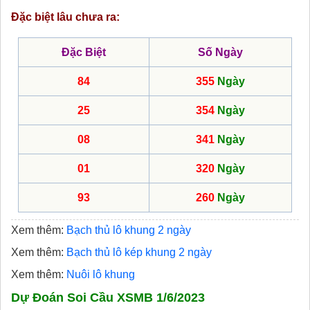
Đặc biệt lâu chưa ra:
Đặc Biệt
Số Ngày
84
355
Ngày
25
354
Ngày
08
341
Ngày
01
320
Ngày
93
260
Ngày
Xem thêm:
Bạch thủ lô khung 2 ngày
Xem thêm:
Bạch thủ lô kép khung 2 ngày
Xem thêm:
Nuôi lô khung
Dự Đoán Soi Cầu XSMB 1/6/2023