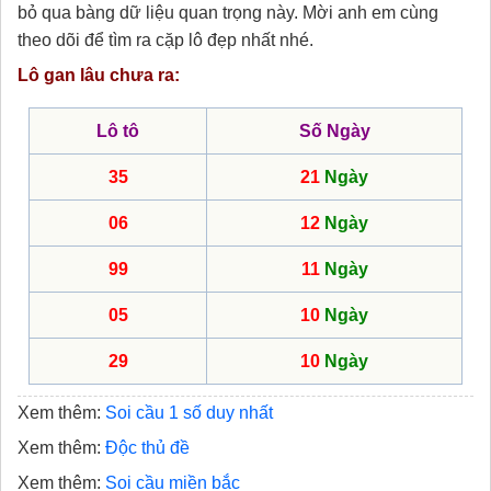
bỏ qua bàng dữ liệu quan trọng này. Mời anh em cùng
theo dõi để tìm ra cặp lô đẹp nhất nhé.
Lô gan lâu chưa ra:
Lô tô
Số Ngày
35
21
Ngày
06
12
Ngày
99
11
Ngày
05
10
Ngày
29
10
Ngày
Xem thêm:
Soi cầu 1 số duy nhất
Xem thêm:
Độc thủ đề
Xem thêm:
Soi cầu miền bắc