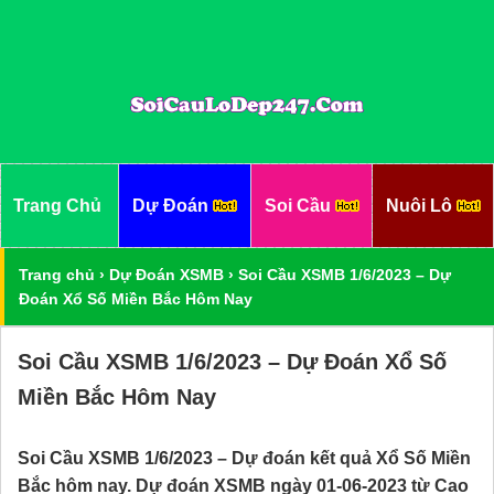
Trang Chủ
Dự Đoán
Soi Cầu
Nuôi Lô
Trang chủ
›
Dự Đoán XSMB
›
Soi Cầu XSMB 1/6/2023 – Dự
Đoán Xổ Số Miền Bắc Hôm Nay
Soi Cầu XSMB 1/6/2023 – Dự Đoán Xổ Số
Miền Bắc Hôm Nay
Soi Cầu XSMB 1/6/2023 – Dự đoán kết quả Xổ Số Miền
Bắc hôm nay. Dự đoán XSMB ngày 01-06-2023 từ Cao