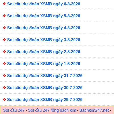
❖
Soi cầu dự đoán XSMB ngày 6-8-2026
❖
Soi cầu dự đoán XSMB ngày 5-8-2026
❖
Soi cầu dự đoán XSMB ngày 4-8-2026
❖
Soi cầu dự đoán XSMB ngày 3-8-2026
❖
Soi cầu dự đoán XSMB ngày 2-8-2026
❖
Soi cầu dự đoán XSMB ngày 1-8-2026
❖
Soi cầu dự đoán XSMB ngày 31-7-2026
❖
Soi cầu dự đoán XSMB ngày 30-7-2026
❖
Soi cầu dự đoán XSMB ngày 29-7-2026
Soi cầu 247
-
Soi cầu 247 rồng bạch kim
-
Bachkim247.net
-