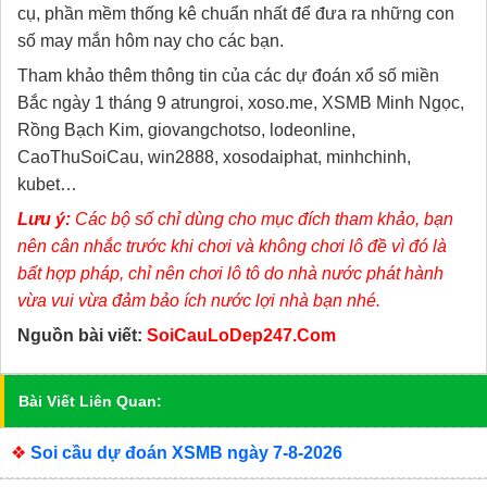
cụ, phần mềm thống kê chuẩn nhất để đưa ra những con
số may mắn hôm nay cho các bạn.
Tham khảo thêm thông tin của các dự đoán xổ số miền
Bắc ngày 1 tháng 9 atrungroi, xoso.me, XSMB Minh Ngọc,
Rồng Bạch Kim, giovangchotso, lodeonline,
CaoThuSoiCau, win2888, xosodaiphat, minhchinh,
kubet…
Lưu ý:
Các bộ số chỉ dùng cho mục đích tham khảo, bạn
nên cân nhắc trước khi chơi và không chơi lô đề vì đó là
bất hợp pháp, chỉ nên chơi lô tô do nhà nước phát hành
vừa vui vừa đảm bảo ích nước lợi nhà bạn nhé.
Nguồn bài viết:
SoiCauLoDep247.Com
Bài Viết Liên Quan:
❖
Soi cầu dự đoán XSMB ngày 7-8-2026