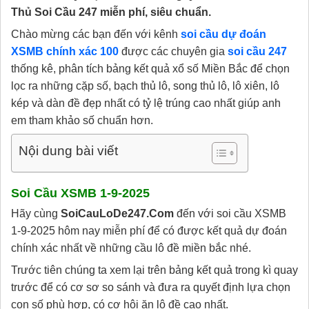
Thủ Soi Cầu 247 miễn phí, siêu chuẩn.
Chào mừng các bạn đến với kênh
soi cầu dự đoán
XSMB chính xác 100
được các chuyên gia
soi cầu 247
thống kê, phân tích bảng kết quả xổ số Miền Bắc để chọn
lọc ra những cặp số, bạch thủ lô, song thủ lô, lô xiên, lô
kép và dàn đề đẹp nhất có tỷ lệ trúng cao nhất giúp anh
em tham khảo số chuẩn hơn.
Nội dung bài viết
Soi Cầu XSMB 1-9-2025
Hãy cùng
SoiCauLoDe247.Com
đến với soi cầu XSMB
1-9-2025 hôm nay miễn phí để có được kết quả dự đoán
chính xác nhất về những cầu lô đề miền bắc nhé.
Trước tiên chúng ta xem lại trên bảng kết quả trong kì quay
trước để có cơ sơ so sánh và đưa ra quyết định lựa chọn
con số phù hợp, có cơ hội ăn lô đề cao nhất.