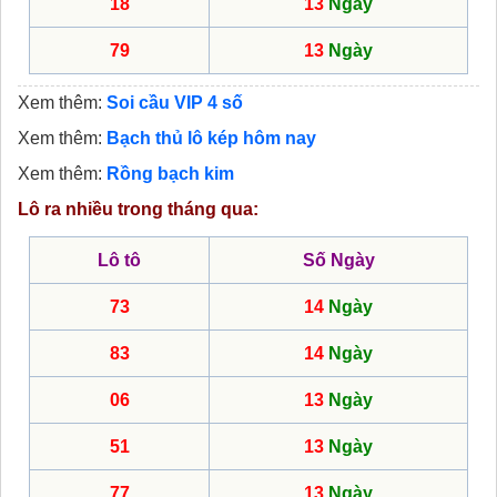
18
13
Ngày
79
13
Ngày
Xem thêm:
Soi cầu VIP 4 số
Xem thêm:
Bạch thủ lô kép hôm nay
Xem thêm:
Rồng bạch kim
Lô ra nhiều trong tháng qua:
Lô tô
Số Ngày
73
14
Ngày
83
14
Ngày
06
13
Ngày
51
13
Ngày
77
13
Ngày