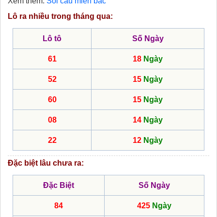
Xem thêm:
Soi cầu miền bắc
Lô ra nhiều trong tháng qua:
Lô tô
Số Ngày
61
18
Ngày
52
15
Ngày
60
15
Ngày
08
14
Ngày
22
12
Ngày
Đặc biệt lâu chưa ra:
Đặc Biệt
Số Ngày
84
425
Ngày