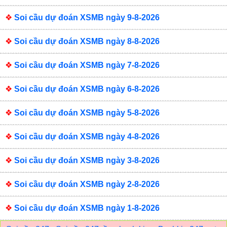
❖
Soi cầu dự đoán XSMB ngày 9-8-2026
❖
Soi cầu dự đoán XSMB ngày 8-8-2026
❖
Soi cầu dự đoán XSMB ngày 7-8-2026
❖
Soi cầu dự đoán XSMB ngày 6-8-2026
❖
Soi cầu dự đoán XSMB ngày 5-8-2026
❖
Soi cầu dự đoán XSMB ngày 4-8-2026
❖
Soi cầu dự đoán XSMB ngày 3-8-2026
❖
Soi cầu dự đoán XSMB ngày 2-8-2026
❖
Soi cầu dự đoán XSMB ngày 1-8-2026