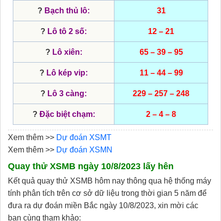
?
Bạch thủ lô:
31
?
Lô tô 2 số:
12 – 21
?
Lô xiên:
65 – 39 – 95
?
Lô kép vip:
11 – 44 – 99
?
Lô 3 càng:
229 – 257 – 248
?
Đặc biệt chạm:
2 – 4 – 8
Xem thêm >>
Dự đoán XSMT
Xem thêm >>
Dự đoán XSMN
Quay thử XSMB ngày 10/8/2023 lấy hên
Kết quả quay thử XSMB hôm nay thông qua hệ thống máy
tính phân tích trên cơ sở dữ liệu trong thời gian 5 năm để
đưa ra dự đoán miền Bắc ngày 10/8/2023, xin mời các
bạn cùng tham khảo: