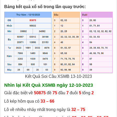
Bảng kết quả xổ số trong lần quay trước:
Kết Quả Soi Cầu XSMB 13-10-2023
Nhìn lại Kết Quả XSMB ngày 12-10-2023
Giải đặc biệt về
50875
đề
75
đầu
7
đuôi
5
tổng
2
Lô kép hôm qua có
33 – 66
Lô về nhiều nháy nhất trong ngày là
32 – 75