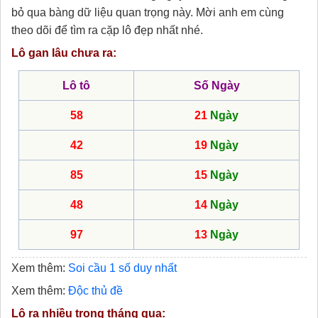
bỏ qua bàng dữ liệu quan trọng này. Mời anh em cùng
theo dõi để tìm ra cặp lô đẹp nhất nhé.
Lô gan lâu chưa ra:
Lô tô
Số Ngày
58
21
Ngày
42
19
Ngày
85
15
Ngày
48
14
Ngày
97
13
Ngày
Xem thêm:
Soi cầu 1 số duy nhất
Xem thêm:
Độc thủ đề
Lô ra nhiều trong tháng qua: