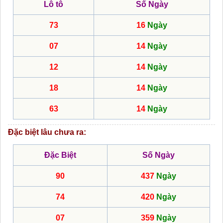
Lô tô
Số Ngày
73
16
Ngày
07
14
Ngày
12
14
Ngày
18
14
Ngày
63
14
Ngày
Đặc biệt lâu chưa ra:
Đặc Biệt
Số Ngày
90
437
Ngày
74
420
Ngày
07
359
Ngày