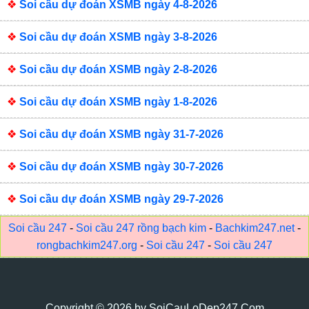
❖
Soi cầu dự đoán XSMB ngày 4-8-2026
❖
Soi cầu dự đoán XSMB ngày 3-8-2026
❖
Soi cầu dự đoán XSMB ngày 2-8-2026
❖
Soi cầu dự đoán XSMB ngày 1-8-2026
❖
Soi cầu dự đoán XSMB ngày 31-7-2026
❖
Soi cầu dự đoán XSMB ngày 30-7-2026
❖
Soi cầu dự đoán XSMB ngày 29-7-2026
Soi cầu 247
-
Soi cầu 247 rồng bạch kim
-
Bachkim247.net
-
rongbachkim247.org
-
Soi cầu 247
-
Soi cầu 247
Copyright © 2026 by SoiCauLoDep247.Com