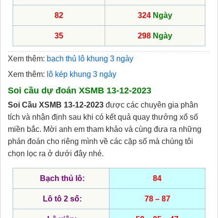
82
324
Ngày
35
298
Ngày
Xem thêm:
bạch thủ lô khung 3 ngày
Xem thêm:
lô kép khung 3 ngày
Soi cầu dự đoán XSMB 13-12-2023
Soi Cầu XSMB 13-12-2023
được các chuyên gia phân
tích và nhận định sau khi có kết quả quay thưởng xổ số
miền bắc. Mời anh em tham khảo và cùng đưa ra những
phán đoán cho riêng mình về các cặp số mà chúng tôi
chọn lọc ra ở dưới đây nhé.
Bạch thủ lô:
84
Lô tô 2 số:
78 – 87