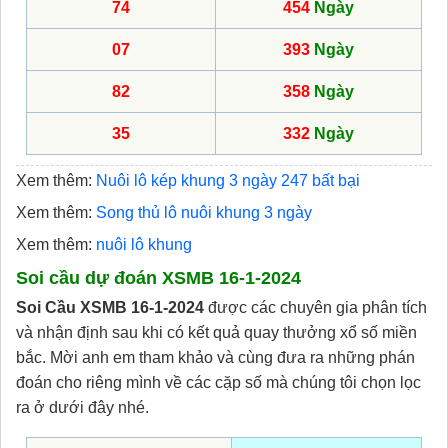
74
454
Ngày
07
393
Ngày
82
358
Ngày
35
332
Ngày
Xem thêm:
Nuôi lô kép khung 3 ngày 247 bất bại
Xem thêm:
Song thủ lô nuôi khung 3 ngày
Xem thêm:
nuôi lô khung
Soi cầu dự đoán XSMB
16
-1-2024
Soi Cầu XSMB 16-1-2024
được các chuyên gia phân tích
và nhận định sau khi có kết quả quay thưởng xổ số miền
bắc. Mời anh em tham khảo và cùng đưa ra những phán
đoán cho riêng mình về các cặp số mà chúng tôi chọn lọc
ra ở dưới đây nhé.