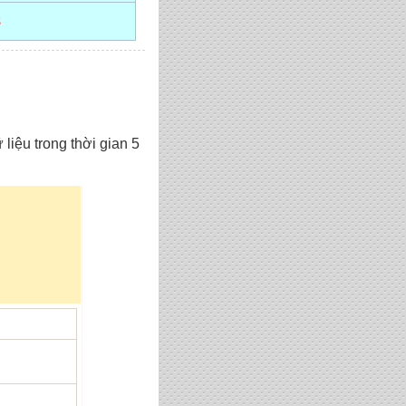
8
liệu trong thời gian 5