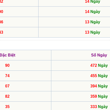
32
14
Ngày
90
14
Ngày
36
13
Ngày
43
13
Ngày
Đặc Biệt
Số Ngày
90
472
Ngày
74
455
Ngày
07
394
Ngày
82
359
Ngày
35
333
Ngày