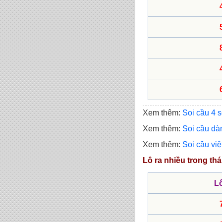
Xem thêm:
Soi cầu 4 s
Xem thêm:
Soi cầu dàn
Xem thêm:
Soi cầu việ
Lô ra nhiều trong th
Lô