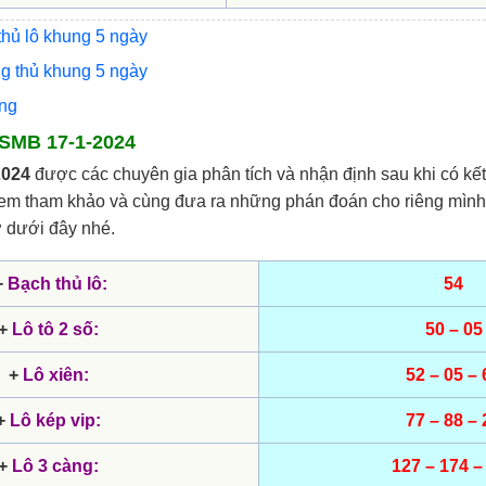
thủ lô khung 5 ngày
ng thủ khung 5 ngày
ung
 XSMB
17
-1-2024
2024
được các chuyên gia phân tích và nhận định sau khi có kế
 em tham khảo và cùng đưa ra những phán đoán cho riêng mình
ở dưới đây nhé.
+
Bạch thủ lô:
54
+
Lô tô 2 số:
50 – 05
+
Lô xiên:
52 – 05 – 
+
Lô kép vip:
77 – 88 – 
+
Lô 3 càng:
127 – 174 –