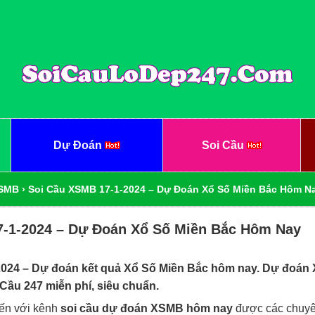
Dự Đoán
Soi Cầu
XSMB
›
Soi Cầu XSMB 17-1-2024 – Dự Đoán Xổ Số Miền Bắc Hôm N
7-1-2024 – Dự Đoán Xổ Số Miền Bắc Hôm Nay
024 – Dự đoán kết quả Xổ Số Miền Bắc hôm nay. Dự đoán
Cầu 247 miễn phí, siêu chuẩn.
ến với kênh
soi cầu dự đoán XSMB hôm nay
được các chuyê