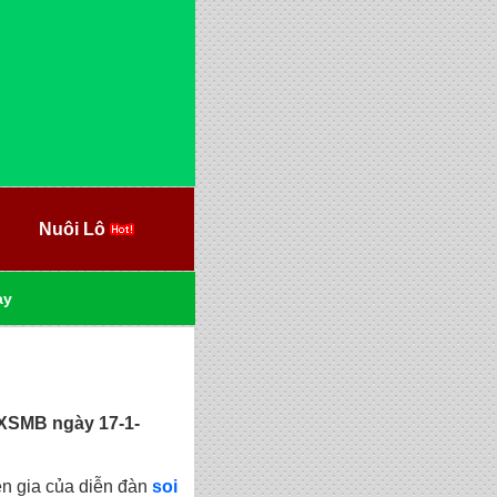
Nuôi Lô
ay
 XSMB ngày 17-1-
n gia của diễn đàn
soi