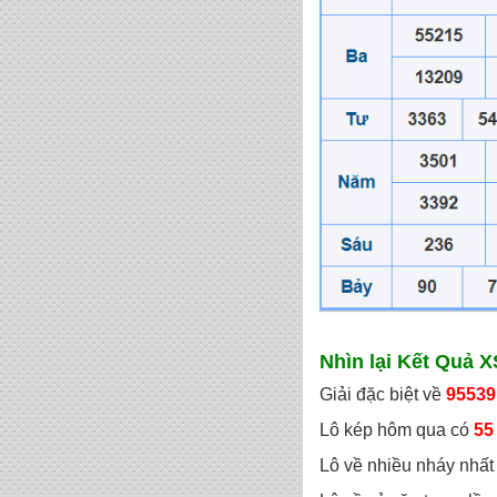
Nhìn lại Kết Quả 
Giải đặc biệt về
95539
Lô kép hôm qua có
55
Lô về nhiều nháy nhất