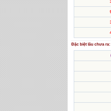
Đặc biệt lâu chưa ra: