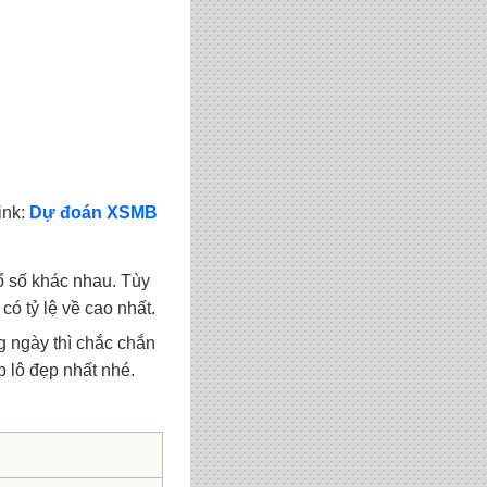
ink:
Dự đoán XSMB
ổ số khác nhau. Tùy
ó tỷ lệ về cao nhất.
g ngày thì chắc chắn
p lô đẹp nhất nhé.