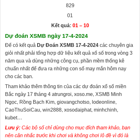
829
01
Kết quả:
01 – 10
Dự đoán XSMB ngày 17-4-2024
Để có kết quả
Dự Đoán XSMB 17-4-2024
các chuyên gia
giỏi nhất phải tổng hợp dữ liệu kết quả xổ số trong vòng 3
năm qua và dùng những công cụ, phần mềm thống kê
chuẩn nhất để đưa ra những con số may mắn hôm nay
cho các bạn.
Tham khảo thêm thông tin của các dự đoán xổ số miền
Bắc ngày 17 tháng 4 atrungroi, xoso.me, XSMB Minh
Ngọc, Rồng Bạch Kim, giovangchotso, lodeonline,
CaoThuSoiCau, win2888, xosodaiphat, minhchinh,
kubet…
Lưu ý:
Các bộ số chỉ dùng cho mục đích tham khảo, bạn
nên cân nhắc trước khi chơi và không chơi lô đề vì đó là