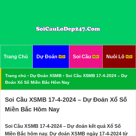
Trang Chủ
Dự Đoán
Soi Cầu
Nuôi Lô
Trang chủ
›
Dự Đoán XSMB
›
Soi Cầu XSMB 17-4-2024 – Dự
Đoán Xổ Số Miền Bắc Hôm Nay
Soi Cầu XSMB 17-4-2024 – Dự Đoán Xổ Số
Miền Bắc Hôm Nay
Soi Cầu XSMB 17-4-2024 – Dự đoán kết quả Xổ Số
Miền Bắc hôm nay. Dự đoán XSMB ngày 17-4-2024 từ