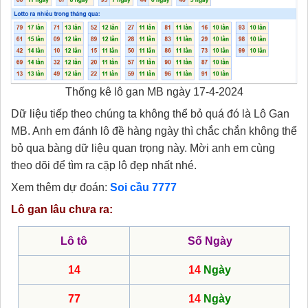
Thống kê lô gan MB ngày 17-4-2024
Dữ liệu tiếp theo chúng ta không thể bỏ quá đó là Lô Gan
MB. Anh em đánh lô đề hàng ngày thì chắc chắn không thể
bỏ qua bàng dữ liệu quan trọng này. Mời anh em cùng
theo dõi để tìm ra cặp lô đẹp nhất nhé.
Xem thêm dự đoán:
Soi cầu 7777
Lô gan lâu chưa ra:
Lô tô
Số Ngày
14
14
Ngày
77
14
Ngày