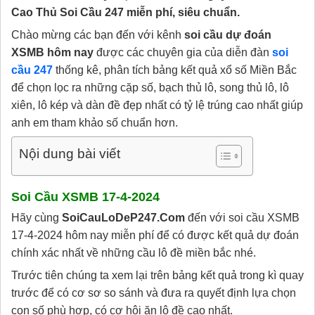
Cao Thủ Soi Cầu 247 miễn phí, siêu chuẩn.
Chào mừng các bạn đến với kênh
soi cầu dự đoán
XSMB hôm nay
được các chuyên gia của diễn đàn
soi
cầu 247
thống kê, phân tích bảng kết quả xổ số Miền Bắc
để chọn lọc ra những cặp số, bạch thủ lô, song thủ lô, lô
xiên, lô kép và dàn đề đẹp nhất có tỷ lệ trúng cao nhất giúp
anh em tham khảo số chuẩn hơn.
Nội dung bài viết
Soi Cầu XSMB
17
-4-2024
Hãy cùng
SoiCauLoDeP247.Com
đến với soi cầu XSMB
17-4-2024 hôm nay miễn phí để có được kết quả dự đoán
chính xác nhất về những cầu lô đề miền bắc nhé.
Trước tiên chúng ta xem lại trên bảng kết quả trong kì quay
trước để có cơ sơ so sánh và đưa ra quyết định lựa chọn
con số phù hợp, có cơ hội ăn lô đề cao nhất.