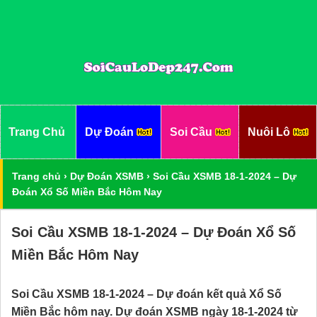
Trang Chủ
Dự Đoán
Soi Cầu
Nuôi Lô
Trang chủ
›
Dự Đoán XSMB
›
Soi Cầu XSMB 18-1-2024 – Dự
Đoán Xổ Số Miền Bắc Hôm Nay
Soi Cầu XSMB 18-1-2024 – Dự Đoán Xổ Số
Miền Bắc Hôm Nay
Soi Cầu XSMB 18-1-2024 – Dự đoán kết quả Xổ Số
Miền Bắc hôm nay. Dự đoán XSMB ngày 18-1-2024 từ