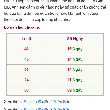
Dữ liệu tiếp theo chúng ta không thể bỏ quá đó là Lô Gan
MB. Anh em đánh lô đề hàng ngày thì chắc chắn không thể
bỏ qua bàng dữ liệu quan trọng này. Mời anh em cùng
theo dõi để tìm ra cặp lô đẹp nhất nhé.
Lô gan lâu chưa ra:
Lô tô
Số Ngày
46
16
Ngày
48
14
Ngày
66
14
Ngày
24
11
Ngày
88
09
Ngày
Xem thêm:
Soi cầu lô xiên 2 Miền Bắc
Xem thêm:
Soi cầu lô xiên 3 Miền Bắc