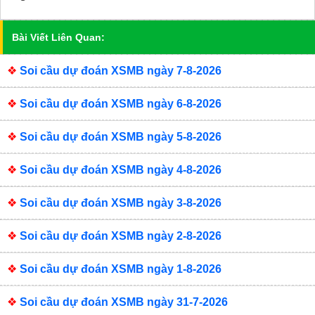
Bài Viết Liên Quan:
❖
Soi cầu dự đoán XSMB ngày 7-8-2026
❖
Soi cầu dự đoán XSMB ngày 6-8-2026
❖
Soi cầu dự đoán XSMB ngày 5-8-2026
❖
Soi cầu dự đoán XSMB ngày 4-8-2026
❖
Soi cầu dự đoán XSMB ngày 3-8-2026
❖
Soi cầu dự đoán XSMB ngày 2-8-2026
❖
Soi cầu dự đoán XSMB ngày 1-8-2026
❖
Soi cầu dự đoán XSMB ngày 31-7-2026