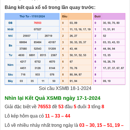
Bảng kết quả xổ số trong lần quay trước:
Soi cầu XSMB 18-1-2024
Nhìn lại Kết Quả XSMB ngày 17-1-2024
Giải đặc biệt về
76553
đề
53
đầu
5
đuôi
3
tổng
8
Lô kép hôm qua có
11 – 33 – 44
Lô về nhiều nháy nhất trong ngày là
03 – 30, 15 – 51, 19 –