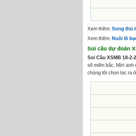
Xem thêm:
Song thủ 
Xem thêm:
Nuôi lô b
Soi cầu dự đoán
Soi Cầu XSMB 18-2-
số miền bắc. Mời anh
chúng tôi chọn lọc ra 