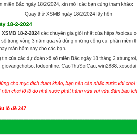
n miền Bắc ngày 18/2/2024, xin mời các bạn cùng tham khảo:
Quay thử XSMB ngày 18/2/2024 lấy hên
y 18-2-2024
u XSMB 18-2-2024
các chuyên gia giỏi nhất của https://soicau
ổ số trong vòng 3 năm qua và dùng những công cụ, phần mềm t
may mắn hôm nay cho các bạn.
tin của các dự đoán xổ số miền Bắc ngày 18 tháng 2 atrungro
 giovangchotso, lodeonline, CaoThuSoiCau, win2888, xosodaip
ùng cho mục đích tham khảo, bạn nên cân nhắc trước khi chơi v
ỉ nên chơi lô tô do nhà nước phát hành vừa vui vừa đảm bảo íc
ầu lô đề 247