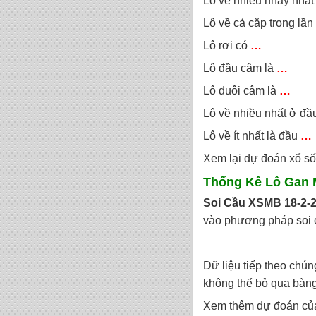
Lô về nhiều nháy nhất
Lô về cả cặp trong lần
Lô rơi có
…
Lô đầu câm là
…
Lô đuôi câm là
…
Lô về nhiều nhất ở đ
Lô về ít nhất là đầu
…
Xem lại dự đoán xổ s
Thống Kê Lô Gan 
Soi Cầu XSMB 18-2-
vào phương pháp soi c
Dữ liệu tiếp theo chú
không thể bỏ qua bàng 
Xem thêm dự đoán của 