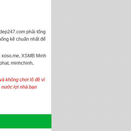
lodep247.com phải tổng
hống kê chuẩn nhất để
i, xoso.me, XSMB Minh
hat, minhchinh,
à không chơi lô đề vì
h nước lợi nhà bạn