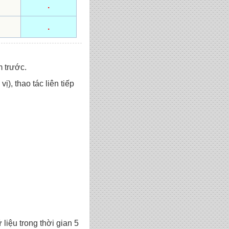
.
.
m trước.
ị), thao tác liên tiếp
liệu trong thời gian 5