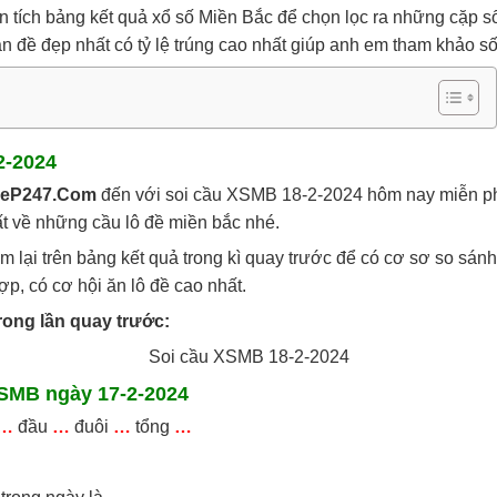
n tích bảng kết quả xổ số Miền Bắc để chọn lọc ra những cặp số
 dàn đề đẹp nhất có tỷ lệ trúng cao nhất giúp anh em tham khảo 
2-2024
eP247.Com
đến với soi cầu XSMB 18-2-2024 hôm nay miễn ph
t về những cầu lô đề miền bắc nhé.
m lại trên bảng kết quả trong kì quay trước để có cơ sơ so sánh
p, có cơ hội ăn lô đề cao nhất.
rong lần quay trước:
Soi cầu XSMB 18-2-2024
XSMB ngày 17-2-2024
…
đầu
…
đuôi
…
tổng
…