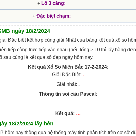
+
Lô 3 càng:
+
Đặc biệt chạm:
SMB
ngày 18/2/2024
giải Đặc biệt kết hợp cùng giải Nhất của bảng kết quả xổ số hô
iên tiếp cộng trực tiếp vào nhau (nếu tổng > 10 thì lấy hàng đơn v
số sau cùng là kết quả số đẹp ngày hôm nay.
Kết quả Xổ Số Miền Bắc 17-2-2024:
Giải Đặc Biệt:
.
Giải nhất:
.
Thông tin soi cầu Pascal:
…
…
Kết quả:
…
y 18/2/2024 lấy hên
 hôm nay thông qua hệ thống máy tính phân tích trên cơ sở dữ 