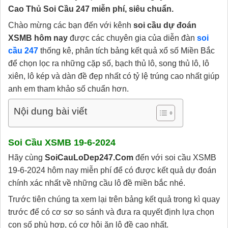
Cao Thủ Soi Cầu 247 miễn phí, siêu chuẩn.
Chào mừng các bạn đến với kênh
soi cầu dự đoán
XSMB hôm nay
được các chuyên gia của diễn đàn
soi
cầu 247
thống kê, phân tích bảng kết quả xổ số Miền Bắc
để chọn lọc ra những cặp số, bạch thủ lô, song thủ lô, lô
xiên, lô kép và dàn đề đẹp nhất có tỷ lệ trúng cao nhất giúp
anh em tham khảo số chuẩn hơn.
Nội dung bài viết
Soi Cầu XSMB
19
-6-2024
Hãy cùng
SoiCauLoDep247.Com
đến với soi cầu XSMB
19-6-2024 hôm nay miễn phí để có được kết quả dự đoán
chính xác nhất về những cầu lô đề miền bắc nhé.
Trước tiên chúng ta xem lại trên bảng kết quả trong kì quay
trước để có cơ sơ so sánh và đưa ra quyết định lựa chọn
con số phù hợp, có cơ hội ăn lô đề cao nhất.