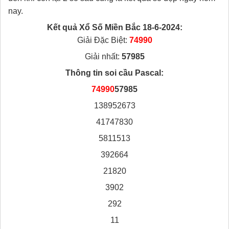
nay.
Kết quả Xổ Số Miền Bắc 18-6-2024:
Giải Đặc Biệt:
74990
Giải nhất:
57985
Thông tin soi cầu Pascal:
74990
57985
138952673
41747830
5811513
392664
21820
3902
292
11