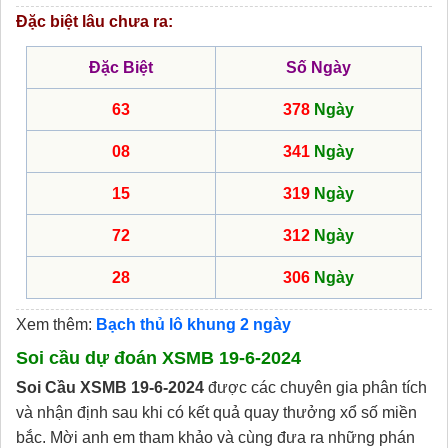
Đặc biệt lâu chưa ra:
Đặc Biệt
Số Ngày
63
378
Ngày
08
341
Ngày
15
319
Ngày
72
312
Ngày
28
306
Ngày
Xem thêm:
Bạch thủ lô khung 2 ngày
Soi cầu dự đoán XSMB
19
-6-2024
Soi Cầu XSMB 19-6-2024
được các chuyên gia phân tích
và nhận định sau khi có kết quả quay thưởng xổ số miền
bắc. Mời anh em tham khảo và cùng đưa ra những phán