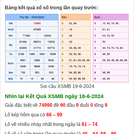
Bảng kết quả xổ số trong lần quay trước:
Soi cầu XSMB 19-6-2024
Nhìn lại Kết Quả XSMB ngày 18-6-2024
Giải đặc biệt về
74990
đề
90
đầu
9
đuôi
0
tổng
9
Lô kép hôm qua có
66 – 99
Lô về nhiều nháy nhất trong ngày là
61 – 74
Lô về cả cặp trong lần quay trước là
46 – 64, 68 – 86