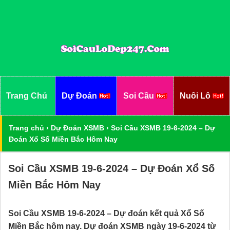
Trang Chủ
Dự Đoán
Soi Cầu
Nuôi Lô
Trang chủ
›
Dự Đoán XSMB
›
Soi Cầu XSMB 19-6-2024 – Dự
Đoán Xổ Số Miền Bắc Hôm Nay
Soi Cầu XSMB 19-6-2024 – Dự Đoán Xổ Số
Miền Bắc Hôm Nay
Soi Cầu XSMB 19-6-2024 – Dự đoán kết quả Xổ Số
Miền Bắc hôm nay. Dự đoán XSMB ngày 19-6-2024 từ