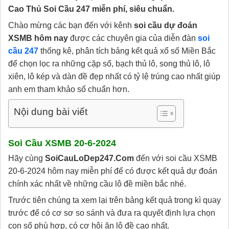
Cao Thủ Soi Cầu 247 miễn phí, siêu chuẩn.
Chào mừng các bạn đến với kênh
soi cầu dự đoán
XSMB hôm nay
được các chuyên gia của diễn đàn
soi
cầu 247
thống kê, phân tích bảng kết quả xổ số Miền Bắc
để chọn lọc ra những cặp số, bạch thủ lô, song thủ lô, lô
xiên, lô kép và dàn đề đẹp nhất có tỷ lệ trúng cao nhất giúp
anh em tham khảo số chuẩn hơn.
Nội dung bài viết
Soi Cầu XSMB
20
-6-2024
Hãy cùng
SoiCauLoDep247.Com
đến với soi cầu XSMB
20-6-2024 hôm nay miễn phí để có được kết quả dự đoán
chính xác nhất về những cầu lô đề miền bắc nhé.
Trước tiên chúng ta xem lại trên bảng kết quả trong kì quay
trước để có cơ sơ so sánh và đưa ra quyết định lựa chọn
con số phù hợp, có cơ hội ăn lô đề cao nhất.