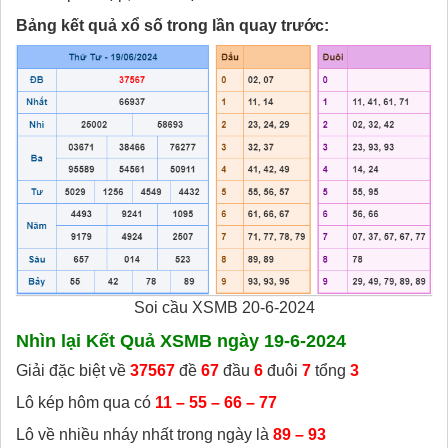
Bảng kết quả xổ số trong lần quay trước:
Soi cầu XSMB 20-6-2024
Nhìn lại Kết Quả XSMB ngày 19-6-2024
Giải đặc biệt về
37567
đề
67
đầu
6
đuôi
7
tổng
3
Lô kép hôm qua có
11 – 55 – 66 – 77
Lô về nhiều nháy nhất trong ngày là
89 – 93