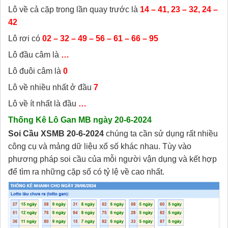
Lô về cả cặp trong lần quay trước là
14 – 41, 23 – 32, 24 –
42
Lô rơi có
02 – 32 – 49 – 56 – 61 – 66 – 95
Lô đầu câm là
…
Lô đuôi câm là
0
Lô về nhiều nhất ở đầu
7
Lô về ít nhất là đầu
…
Thống Kê Lô Gan MB ngày 20-6-2024
Soi Cầu XSMB 20-6-2024
chúng ta cần sử dụng rất nhiều
công cụ và mảng dữ liệu xổ số khác nhau. Tùy vào
phương pháp soi cầu của mỗi người vận dụng và kết hợp
để tìm ra những cặp số có tỷ lệ về cao nhất.