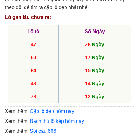
theo dõi để tìm ra cặp lô đẹp nhất nhé.
Lô gan lâu chưa ra:
Lô tô
Số Ngày
47
28
Ngày
60
17
Ngày
84
15
Ngày
43
14
Ngày
73
12
Ngày
Xem thêm:
Cặp lô đẹp hôm nay
Xem thêm:
Bạch thủ lô kép hôm nay
Xem thêm:
Soi cầu 666