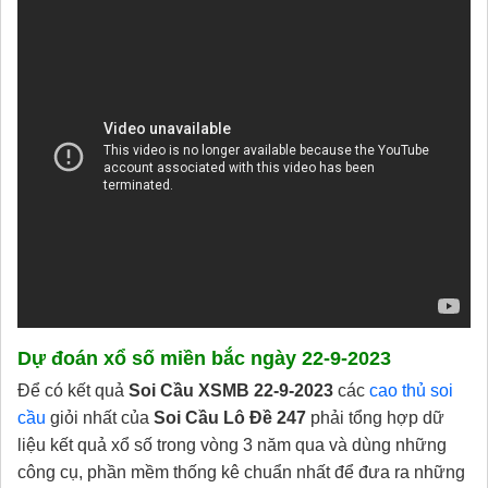
Dự đoán xổ số miền bắc ngày 22-9-2023
Để có kết quả
Soi Cầu XSMB 22-9-2023
các
cao thủ soi
cầu
giỏi nhất của
Soi Cầu Lô Đề 247
phải tổng hợp dữ
liệu kết quả xổ số trong vòng 3 năm qua và dùng những
công cụ, phần mềm thống kê chuẩn nhất để đưa ra những