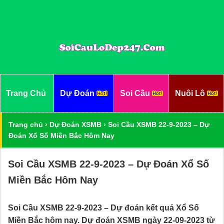
Trang Chủ
Dự Đoán
Soi Cầu
Nuôi Lô
Trang chủ
›
Dự Đoán XSMB
›
Soi Cầu XSMB 22-9-2023 – Dự
Đoán Xổ Số Miền Bắc Hôm Nay
Soi Cầu XSMB 22-9-2023 – Dự Đoán Xổ Số
Miền Bắc Hôm Nay
Soi Cầu XSMB 22-9-2023 – Dự đoán kết quả Xổ Số
Miền Bắc hôm nay. Dự đoán XSMB ngày 22-09-2023 từ