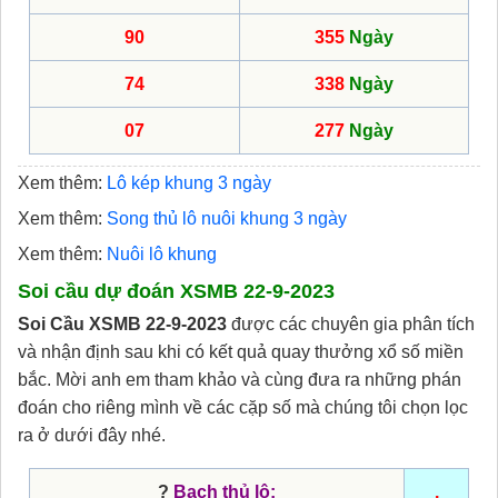
90
355
Ngày
74
338
Ngày
07
277
Ngày
Xem thêm:
Lô kép khung 3 ngày
Xem thêm:
Song thủ lô nuôi khung 3 ngày
Xem thêm:
Nuôi lô khung
Soi cầu dự đoán XSMB 22-9-2023
Soi Cầu XSMB 22-9-2023
được các chuyên gia phân tích
và nhận định sau khi có kết quả quay thưởng xổ số miền
bắc. Mời anh em tham khảo và cùng đưa ra những phán
đoán cho riêng mình về các cặp số mà chúng tôi chọn lọc
ra ở dưới đây nhé.
?
Bạch thủ lô:
.