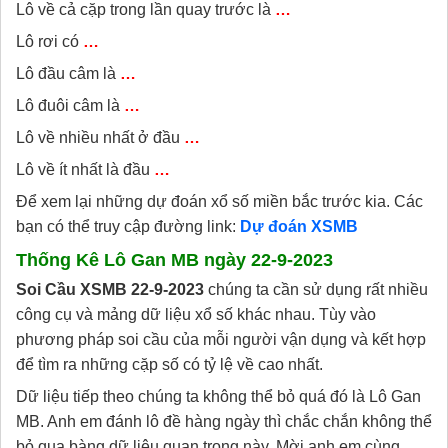
Lô về cả cặp trong lần quay trước là
…
Lô rơi có
…
Lô đầu câm là
…
Lô đuôi câm là
…
Lô về nhiều nhất ở đầu
…
Lô về ít nhất là đầu
…
Để xem lại những dự đoán xổ số miền bắc trước kia. Các
bạn có thể truy cập đường link:
Dự đoán XSMB
Thống Kê Lô Gan MB ngày 22-9-2023
Soi Cầu XSMB 22-9-2023
chúng ta cần sử dụng rất nhiều
công cụ và mảng dữ liệu xổ số khác nhau. Tùy vào
phương pháp soi cầu của mỗi người vận dụng và kết hợp
để tìm ra những cặp số có tỷ lệ về cao nhất.
Dữ liệu tiếp theo chúng ta không thể bỏ quá đó là Lô Gan
MB. Anh em đánh lô đề hàng ngày thì chắc chắn không thể
bỏ qua bàng dữ liệu quan trọng này. Mời anh em cùng