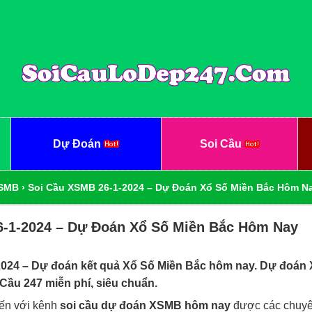
Dự Đoán
Soi Cầu
XSMB
›
Soi Cầu XSMB 26-1-2024 – Dự Đoán Xổ Số Miền Bắc Hôm N
6-1-2024 – Dự Đoán Xổ Số Miền Bắc Hôm Nay
024 – Dự đoán kết quả Xổ Số Miền Bắc hôm nay. Dự đoán
Cầu 247 miễn phí, siêu chuẩn.
ến với kênh
soi cầu dự đoán XSMB hôm nay
được các chuyê