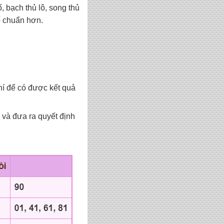
, bạch thủ lô, song thủ
số chuẩn hơn.
í để có được kết quả
 và đưa ra quyết định