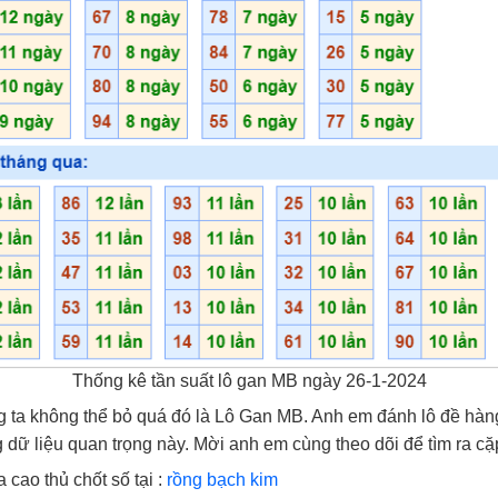
Thống kê tần suất lô gan MB ngày 26-1-2024
ng ta không thể bỏ quá đó là Lô Gan MB. Anh em đánh lô đề hàn
dữ liệu quan trọng này. Mời anh em cùng theo dõi để tìm ra cặ
cao thủ chốt số tại :
rồng bạch kim