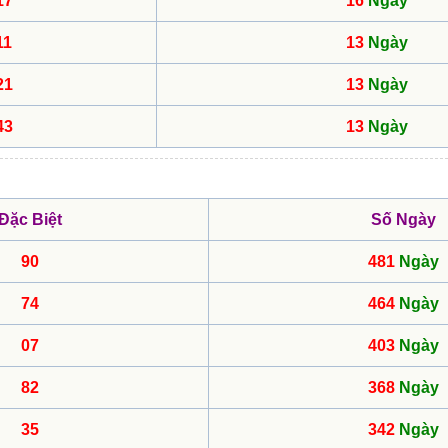
17
16
Ngày
11
13
Ngày
21
13
Ngày
43
13
Ngày
Đặc Biệt
Số Ngày
90
481
Ngày
74
464
Ngày
07
403
Ngày
82
368
Ngày
35
342
Ngày