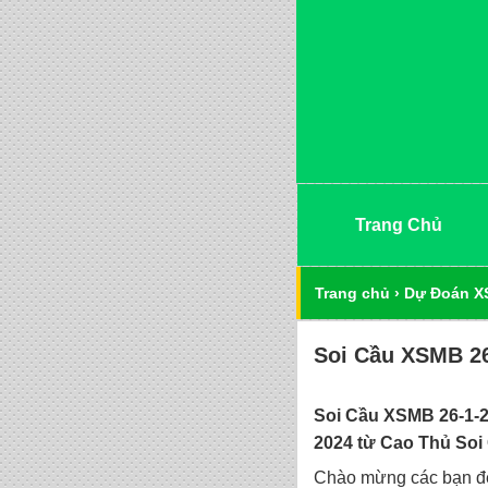
Trang Chủ
Trang chủ
›
Dự Đoán 
Soi Cầu XSMB 2
Soi Cầu XSMB 26-1-2
2024 từ Cao Thủ Soi 
Chào mừng các bạn đ