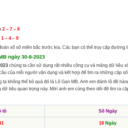
ầu
2 – 7 – 8
 1 – 4 – 9
oán xổ số miền bắc trước kia. Các bạn có thể truy cập đường l
MB ngày 30-8-2023
2023
chúng ta cần sử dụng rất nhiều công cụ và mảng dữ liệu x
ầu của mỗi người vận dụng và kết hợp để tìm ra những cặp số c
ng ta không thể bỏ quá đó là Lô Gan MB. Anh em đánh lô đề hàn
dữ liệu quan trọng này. Mời anh em cùng theo dõi để tìm ra cặ
 tô
Số Ngày
41
18
Ngày