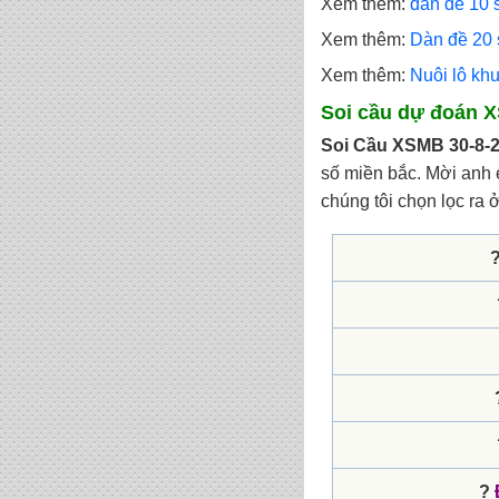
Xem thêm:
dàn đề 10 
Xem thêm:
Dàn đề 20 
Xem thêm:
Nuôi lô kh
Soi cầu dự đoán 
Soi Cầu XSMB 30-8-
số miền bắc. Mời anh
chúng tôi chọn lọc ra 
?