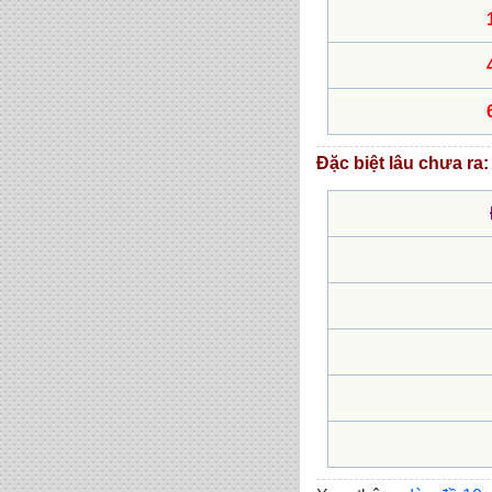
Đặc biệt lâu chưa ra: