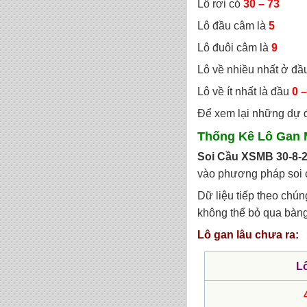
Lô rơi có
30 – 73
Lô đầu câm là
5
Lô đuôi câm là
9
Lô về nhiều nhất ở đ
Lô về ít nhất là đầu
0 –
Để xem lại những dự đ
Thống Kê Lô Gan 
Soi Cầu XSMB 30-8-
vào phương pháp soi c
Dữ liệu tiếp theo chú
không thể bỏ qua bàng 
Lô gan lâu chưa ra:
Lô