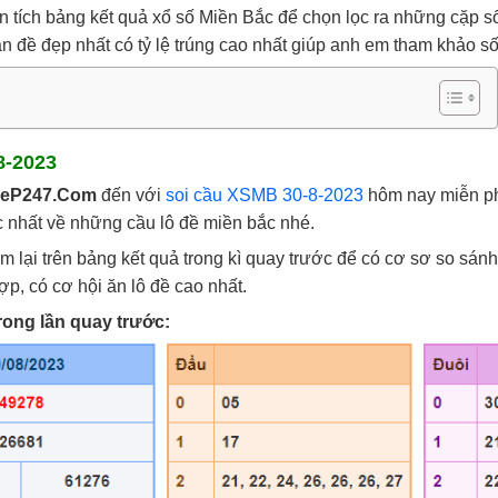
n tích bảng kết quả xổ số Miền Bắc để chọn lọc ra những cặp số
 dàn đề đẹp nhất có tỷ lệ trúng cao nhất giúp anh em tham khảo 
8-2023
eP247.Com
đến với
soi cầu XSMB 30-8-2023
hôm nay miễn ph
 nhất về những cầu lô đề miền bắc nhé.
m lại trên bảng kết quả trong kì quay trước để có cơ sơ so sánh
p, có cơ hội ăn lô đề cao nhất.
rong lần quay trước: