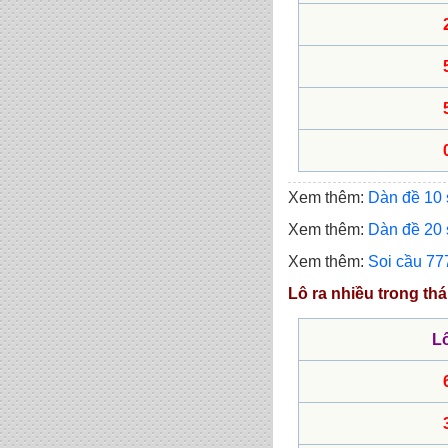
Xem thêm:
Dàn đề 10 
Xem thêm:
Dàn đề 20 
Xem thêm:
Soi cầu 77
Lô ra nhiều trong th
Lô