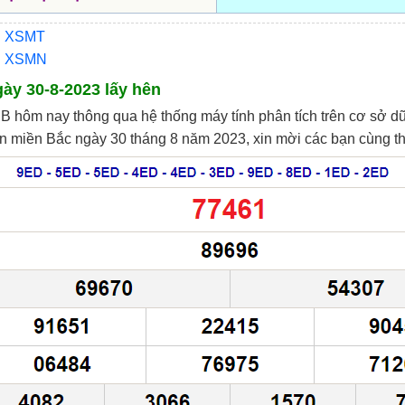
n XSMT
n XSMN
y 30-8-2023 lấy hên
 hôm nay thông qua hệ thống máy tính phân tích trên cơ sở dữ 
n miền Bắc ngày 30 tháng 8 năm 2023, xin mời các bạn cùng t