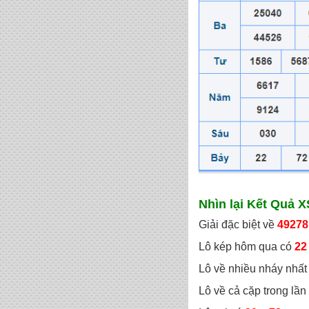
Nhìn lại Kết Quả 
Giải đặc biệt về
49278
Lô kép hôm qua có
22
Lô về nhiều nháy nhất
Lô về cả cặp trong lần