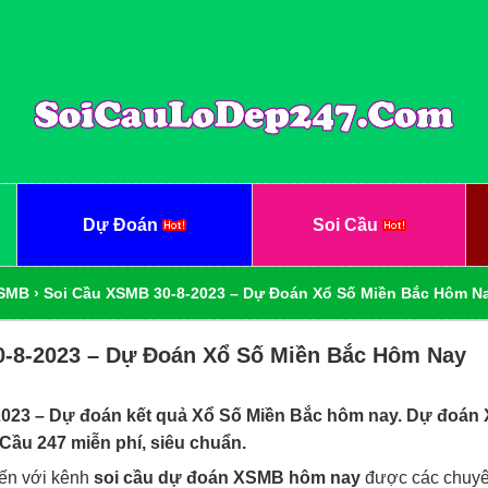
Dự Đoán
Soi Cầu
XSMB
›
Soi Cầu XSMB 30-8-2023 – Dự Đoán Xổ Số Miền Bắc Hôm N
0-8-2023 – Dự Đoán Xổ Số Miền Bắc Hôm Nay
023 – Dự đoán kết quả Xổ Số Miền Bắc hôm nay. Dự đoán
Cầu 247 miễn phí, siêu chuẩn.
ến với kênh
soi cầu dự đoán XSMB hôm nay
được các chuyê