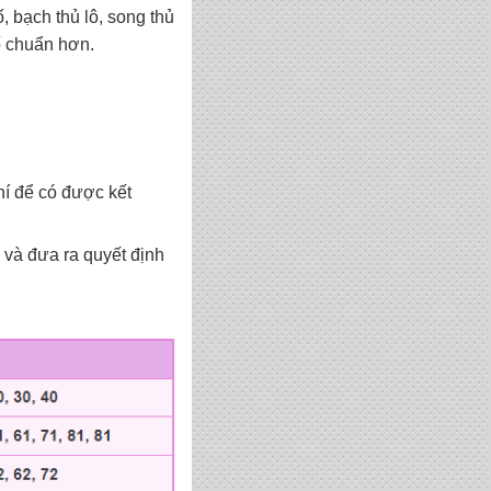
, bạch thủ lô, song thủ
số chuẩn hơn.
í để có được kết
 và đưa ra quyết định