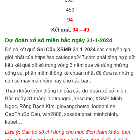
459
94
Kết quả:
94 – 49
Dự đoán xổ số miền bắc ngày 31-1-2024
Để có kết quả
Soi Cầu XSMB 31-1-2024
các chuyên gia
giỏi nhất của https://soicaulodep247.com phải tổng hợp dữ
liệu kết quả xổ số trong vòng 3 năm qua và dùng những
công cụ, phần mềm thống kê chuẩn nhất để đưa ra những
con số may mắn hôm nay cho các bạn.
Tham khảo thêm thông tin của các dự đoán xổ số miền
Bắc ngày 31 tháng 1 atrungroi, xoso.me, XSMB Minh
Ngọc, Rồng Bạch Kim, giovangchotso, lodeonline,
CaoThuSoiCau, win2888, xosodaiphat, minhchinh,
kubet…
Lưu ý:
Các bộ số chỉ dùng cho mục đích tham khảo, bạn
nên cân nhắc trước khi chơi và không chơi lô đề vì đó là