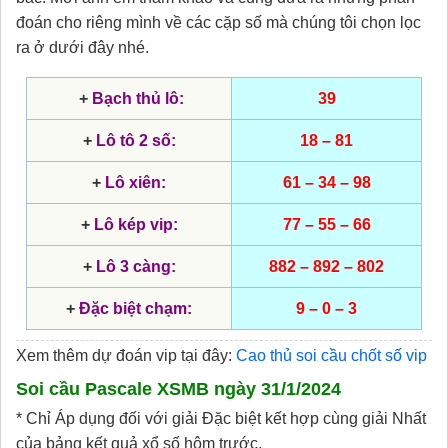
đoán cho riêng mình về các cặp số mà chúng tôi chọn lọc
ra ở dưới đây nhé.
+
Bạch thủ lô:
39
+
Lô tô 2 số:
18 – 81
+
Lô xiên:
61 – 34 – 98
+
Lô kép vip:
77 – 55 – 66
+
Lô 3 càng:
882 – 892 – 802
+
Đặc biệt chạm:
9 – 0 – 3
Xem thêm dự đoán vip tại đây:
Cao thủ soi cầu chốt số vip
Soi cầu Pascale
XSMB
ngày 31/1/2024
* Chỉ Áp dụng đối với giải Đặc biệt kết hợp cùng giải Nhất
của bảng kết quả xổ số hôm trước.