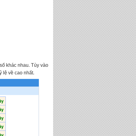
 số khác nhau. Tùy vào
 lệ về cao nhất.