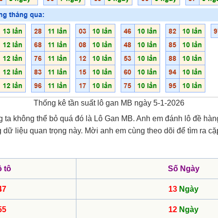
Thống kê tần suất lô gan MB ngày 5-1-2026
ng ta không thể bỏ quá đó là Lô Gan MB. Anh em đánh lô đề hàn
dữ liệu quan trọng này. Mời anh em cùng theo dõi để tìm ra cặ
 tô
Số Ngày
47
13
Ngày
55
12
Ngày