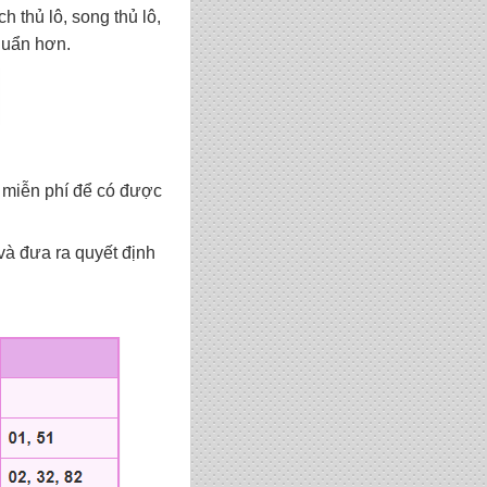
 thủ lô, song thủ lô,
chuẩn hơn.
 miễn phí để có được
và đưa ra quyết định