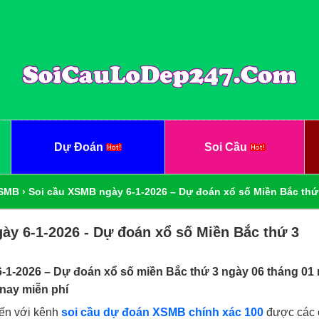
Dự Đoán
Soi Cầu
XSMB
›
Soi cầu XSMB ngày 6-1-2026 – Dự đoán xổ số Miền Bắc thứ
ày 6-1-2026 - Dự đoán xổ số Miền Bắc thứ 3
-1-2026 – Dự đoán xổ số miền Bắc thứ 3 ngày 06 tháng 01
nay miễn phí
ến với kênh
soi cầu dự đoán XSMB chính xác 100
được các 