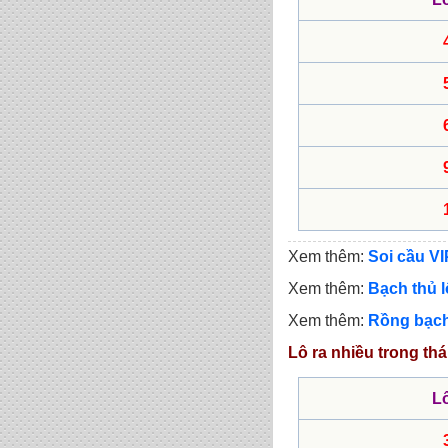
Xem thêm:
Soi cầu VI
Xem thêm:
Bạch thủ 
Xem thêm:
Rồng bạch
Lô ra nhiều trong th
Lô