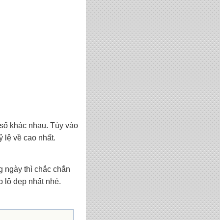
 số khác nhau. Tùy vào
 lệ về cao nhất.
g ngày thì chắc chắn
p lô đẹp nhất nhé.