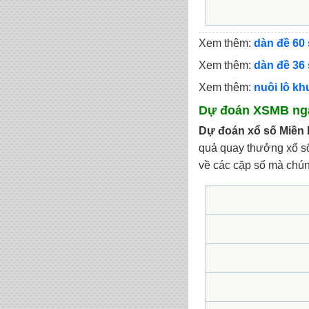
Xem thêm:
dàn đề 60
Xem thêm:
dàn đề 36
Xem thêm:
nuôi lô k
Dự đoán XSMB ngà
Dự đoán xổ số Miền 
quả quay thưởng xổ s
về các cặp số mà chún