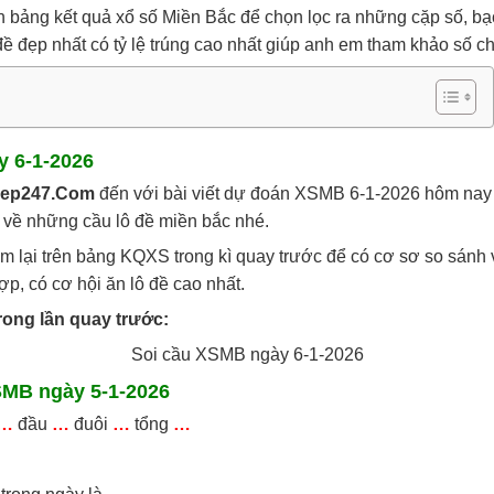
h bảng kết quả xổ số Miền Bắc để chọn lọc ra những cặp số, bạch
 đề đẹp nhất có tỷ lệ trúng cao nhất giúp anh em tham khảo số 
y 6-1-2026
ep247.Com
đến với bài viết dự đoán XSMB 6-1-2026 hôm nay
t về những cầu lô đề miền bắc nhé.
em lại trên bảng KQXS trong kì quay trước để có cơ sơ so sánh 
p, có cơ hội ăn lô đề cao nhất.
rong lần quay trước:
Soi cầu XSMB ngày 6-1-2026
XSMB ngày 5-1-2026
…
đầu
…
đuôi
…
tổng
…