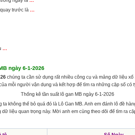
 trong ngày là
…
 quay trước là
…
ầu
…
MB ngày 6-1-2026
026
chúng ta cần sử dụng rất nhiều công cụ và mảng dữ liệu xổ
ủa mỗi người vận dụng và kết hợp để tìm ra những cặp số có tỷ
Thống kê tần suất lô gan MB ngày 6-1-2026
ng ta không thể bỏ quá đó là Lô Gan MB. Anh em đánh lô đề hàn
dữ liệu quan trọng này. Mời anh em cùng theo dõi để tìm ra cặ
 tô
Số Ngày