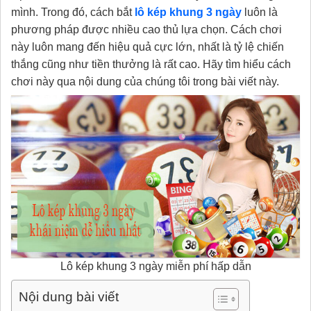
mình. Trong đó, cách bắt
lô kép khung 3 ngày
luôn là
phương pháp được nhiều cao thủ lựa chọn. Cách chơi
này luôn mang đến hiệu quả cực lớn, nhất là tỷ lệ chiến
thắng cũng như tiền thưởng là rất cao. Hãy tìm hiểu cách
chơi này qua nội dung của chúng tôi trong bài viết này.
Lô kép khung 3 ngày miễn phí hấp dẫn
Nội dung bài viết