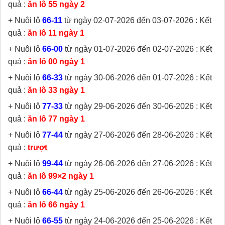
quả :
ăn lô 55 ngày 2
+ Nuôi lô
66-11
từ ngày 02-07-2026 đến 03-07-2026 : Kết
quả :
ăn lô 11 ngày 1
+ Nuôi lô
66-00
từ ngày 01-07-2026 đến 02-07-2026 : Kết
quả :
ăn lô 00 ngày 1
+ Nuôi lô
66-33
từ ngày 30-06-2026 đến 01-07-2026 : Kết
quả :
ăn lô 33 ngày 1
+ Nuôi lô
77-33
từ ngày 29-06-2026 đến 30-06-2026 : Kết
quả :
ăn lô 77 ngày 1
+ Nuôi lô
77-44
từ ngày 27-06-2026 đến 28-06-2026 : Kết
quả :
trượt
+ Nuôi lô
99-44
từ ngày 26-06-2026 đến 27-06-2026 : Kết
quả :
ăn lô 99×2 ngày 1
+ Nuôi lô
66-44
từ ngày 25-06-2026 đến 26-06-2026 : Kết
quả :
ăn lô 66 ngày 1
+ Nuôi lô
66-55
từ ngày 24-06-2026 đến 25-06-2026 : Kết