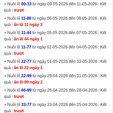
+ Nuôi lô
00-33
từ ngày 09-05-2026 đến 11-05-2026 : Kết
quả :
trượt
+ Nuôi lô
11-88
từ ngày 06-05-2026 đến 08-05-2026 : Kết
quả :
ăn lô 11 ngày 3
+ Nuôi lô
11-44
từ ngày 05-05-2026 đến 07-05-2026 : Kết
quả :
ăn lô 44 ngày 1
+ Nuôi lô
11-77
từ ngày 02-05-2026 đến 04-05-2026 : Kết
quả :
trượt
+ Nuôi lô
22-77
từ ngày 01-05-2026 đến 03-05-2026 : Kết
quả :
ăn lô 22 ngày 1
+ Nuôi lô
22-99
từ ngày 29-04-2026 đến 01-05-2026 : Kết
quả :
ăn lô 99 ngày 2
+ Nuôi lô
66-99
từ ngày 26-04-2026 đến 28-04-2026 : Kết
quả :
trượt
+ Nuôi lô
33-77
từ ngày 23-04-2026 đến 25-04-2026 : Kết
quả :
trượt