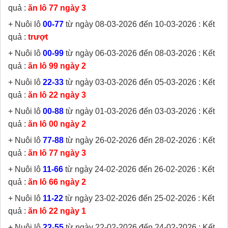
quả :
ăn lô 77 ngày 3
+ Nuôi lô
00-77
từ ngày 08-03-2026 đến 10-03-2026 : Kết
quả :
trượt
+ Nuôi lô
00-99
từ ngày 06-03-2026 đến 08-03-2026 : Kết
quả :
ăn lô 99 ngày 2
+ Nuôi lô
22-33
từ ngày 03-03-2026 đến 05-03-2026 : Kết
quả :
ăn lô 22 ngày 3
+ Nuôi lô
00-88
từ ngày 01-03-2026 đến 03-03-2026 : Kết
quả :
ăn lô 00 ngày 2
+ Nuôi lô
77-88
từ ngày 26-02-2026 đến 28-02-2026 : Kết
quả :
ăn lô 77 ngày 3
+ Nuôi lô
11-66
từ ngày 24-02-2026 đến 26-02-2026 : Kết
quả :
ăn lô 66 ngày 2
+ Nuôi lô
11-22
từ ngày 23-02-2026 đến 25-02-2026 : Kết
quả :
ăn lô 22 ngày 1
+ Nuôi lô
22-55
từ ngày 22-02-2026 đến 24-02-2026 : Kết