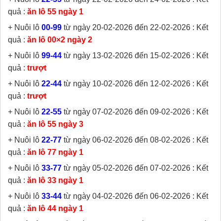
quả :
ăn lô 55 ngày 1
+ Nuôi lô
00-99
từ ngày 20-02-2026 đến 22-02-2026 : Kết
quả :
ăn lô 00×2 ngày 2
+ Nuôi lô
99-44
từ ngày 13-02-2026 đến 15-02-2026 : Kết
quả :
trượt
+ Nuôi lô
22-44
từ ngày 10-02-2026 đến 12-02-2026 : Kết
quả :
trượt
+ Nuôi lô
22-55
từ ngày 07-02-2026 đến 09-02-2026 : Kết
quả :
ăn lô 55 ngày 3
+ Nuôi lô
22-77
từ ngày 06-02-2026 đến 08-02-2026 : Kết
quả :
ăn lô 77 ngày 1
+ Nuôi lô
33-77
từ ngày 05-02-2026 đến 07-02-2026 : Kết
quả :
ăn lô 33 ngày 1
+ Nuôi lô
33-44
từ ngày 04-02-2026 đến 06-02-2026 : Kết
quả :
ăn lô 44 ngày 1