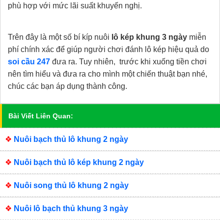
phù hợp với mức lãi suất khuyến nghị.
Trên đây là một số bí kíp nuôi
lô kép khung 3 ngày
miễn
phí chính xác để giúp người chơi đánh lô kép hiệu quả do
soi cầu 247
đưa ra. Tuy nhiên, trước khi xuống tiền chơi
nên tìm hiểu và đưa ra cho mình một chiến thuật bạn nhé,
chúc các bạn áp dụng thành công.
Bài Viết Liên Quan:
❖
Nuôi bạch thủ lô khung 2 ngày
❖
Nuôi bạch thủ lô kép khung 2 ngày
❖
Nuôi song thủ lô khung 2 ngày
❖
Nuôi lô bạch thủ khung 3 ngày