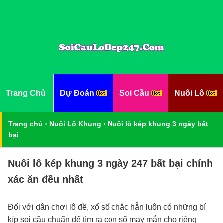
Trang Chủ
Dự Đoán
Soi Cầu
Nuôi Lô
Trang chủ
›
Nuôi Lô Khung
›
Nuôi lô kép khung 3 ngày bất
bại
Nuôi lô kép khung 3 ngày 247 bất bại chính
xác ăn đều nhất
Đối với dân chơi lô đề, xổ số chắc hẳn luôn có những bí
kíp soi cầu chuẩn để tìm ra con số may mắn cho riêng