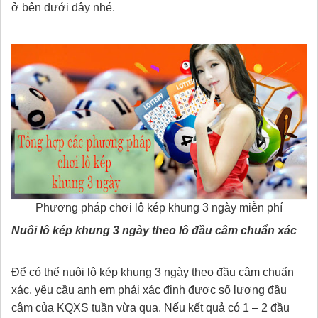
ở bên dưới đây nhé.
Phương pháp chơi lô kép khung 3 ngày miễn phí
Nuôi lô kép khung 3 ngày theo lô đầu câm chuẩn xác
Để có thể nuôi lô kép khung 3 ngày theo đầu câm chuẩn
xác, yêu cầu anh em phải xác định được số lượng đầu
câm của KQXS tuần vừa qua. Nếu kết quả có 1 – 2 đầu