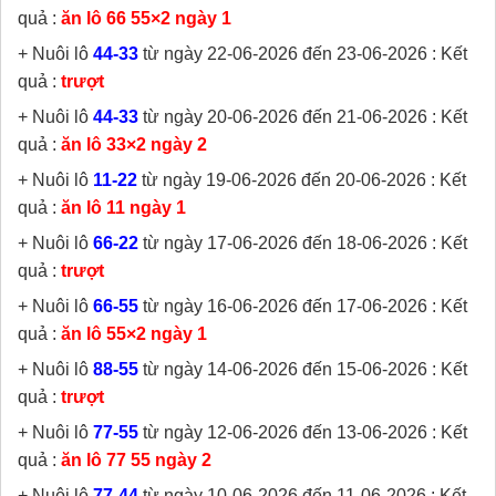
quả :
ăn lô 66 55×2 ngày 1
+ Nuôi lô
44-33
từ ngày 22-06-2026 đến 23-06-2026 : Kết
quả :
trượt
+ Nuôi lô
44-33
từ ngày 20-06-2026 đến 21-06-2026 : Kết
quả :
ăn lô 33×2 ngày 2
+ Nuôi lô
11-22
từ ngày 19-06-2026 đến 20-06-2026 : Kết
quả :
ăn lô 11 ngày 1
+ Nuôi lô
66-22
từ ngày 17-06-2026 đến 18-06-2026 : Kết
quả :
trượt
+ Nuôi lô
66-55
từ ngày 16-06-2026 đến 17-06-2026 : Kết
quả :
ăn lô 55×2 ngày 1
+ Nuôi lô
88-55
từ ngày 14-06-2026 đến 15-06-2026 : Kết
quả :
trượt
+ Nuôi lô
77-55
từ ngày 12-06-2026 đến 13-06-2026 : Kết
quả :
ăn lô 77 55 ngày 2
+ Nuôi lô
77-44
từ ngày 10-06-2026 đến 11-06-2026 : Kết