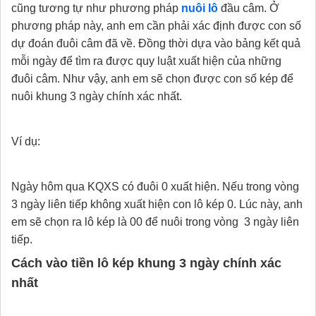
cũng tương tự như phương pháp
nuôi lô
đầu câm. Ở
phương pháp này, anh em cần phải xác định được con số
dự đoán đuôi câm đã về. Đồng thời dựa vào bảng kết quả
mỗi ngày để tìm ra được quy luật xuất hiện của những
đuôi câm. Như vậy, anh em sẽ chọn được con số kép để
nuôi khung 3 ngày chính xác nhất.
Ví dụ:
Ngày hôm qua KQXS có đuôi 0 xuất hiện. Nếu trong vòng
3 ngày liên tiếp không xuất hiện con lô kép 0. Lúc này, anh
em sẽ chọn ra lô kép là 00 để nuôi trong vòng 3 ngày liên
tiếp.
Cách vào tiền lô kép khung 3 ngày chính xác
nhất