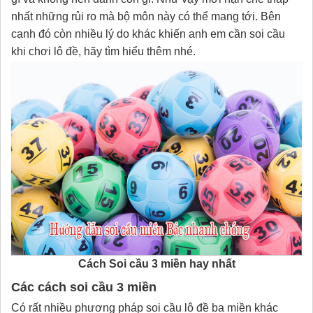
nhất những rủi ro mà bộ môn này có thể mang tới. Bên
cạnh đó còn nhiều lý do khác khiến anh em cần soi cầu
khi chơi lô đề, hãy tìm hiểu thêm nhé.
Cách Soi cầu 3 miền hay nhất
Các cách soi cầu 3 miền
Có rất nhiều phương pháp soi cầu lô đề ba miền khác