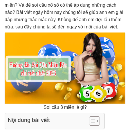
miền? Và để soi cầu xổ số có thể áp dụng những cách
nào? Bài viết ngày hôm nay chúng tôi sẽ giúp anh em giải
đáp những thắc mắc này. Không để anh em đợi lâu thêm
nữa, sau đây chúng ta sẽ đến ngay với nội của bài viết.
Soi cầu 3 miền là gì?
Nội dung bài viết