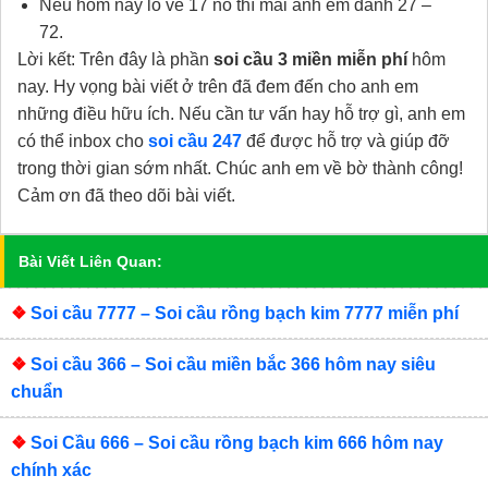
Nếu hôm nay lô về 17 nổ thì mai anh em đánh 27 –
72.
Lời kết: Trên đây là phần
soi cầu 3 miền miễn phí
hôm
nay. Hy vọng bài viết ở trên đã đem đến cho anh em
những điều hữu ích. Nếu cần tư vấn hay hỗ trợ gì, anh em
có thể inbox cho
soi cầu 247
để được hỗ trợ và giúp đỡ
trong thời gian sớm nhất. Chúc anh em về bờ thành công!
Cảm ơn đã theo dõi bài viết.
Bài Viết Liên Quan:
❖
Soi cầu 7777 – Soi cầu rồng bạch kim 7777 miễn phí
❖
Soi cầu 366 – Soi cầu miền bắc 366 hôm nay siêu
chuẩn
❖
Soi Cầu 666 – Soi cầu rồng bạch kim 666 hôm nay
chính xác